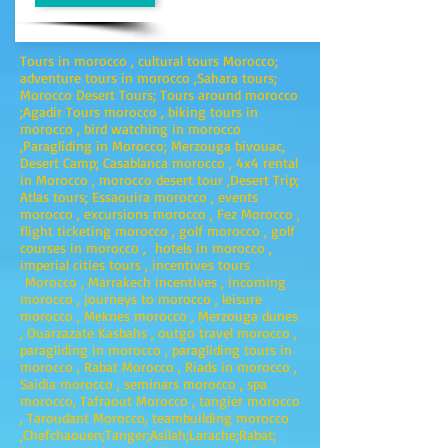
Tours in morocco , cultural tours Morocco;
adventure tours in morocco ,Sahara tours;
Morocco Desert Tours; Tours around morocco
;Agadir Tours morocco , biking tours in
morocco , bird watching in morocco
,Paragliding in Morocco; Merzouga bivouac,
Desert Camp; Casablanca morocco , 4x4 rental
in Morocco , morocco desert tour ,Desert Trip;
Atlas tours; Essaouira morocco , events
morocco , excursions morocco , Fez Morocco ,
flight ticketing morocco , golf morocco , golf
courses in morocco , hotels in morocco ,
imperial cities tours , incentives tours
Morocco , Marrakech incentives , incoming
morocco , journeys to morocco , leisure
morocco , Meknes morocco , Merzouga dunes
, Ouarzazate Kasbahs , outgo travel morocco ,
paragliding in morocco , paragliding tours in
morocco , Rabat Morocco , Riads in morocco ,
Saidia morocco , seminars morocco , spa
morocco, Tafraout Morocco , tangier morocco
, Taroudant Morocco, teambuilding morocco
,Chefchaouen;Tanger;Asilah;Larache;Rabat;