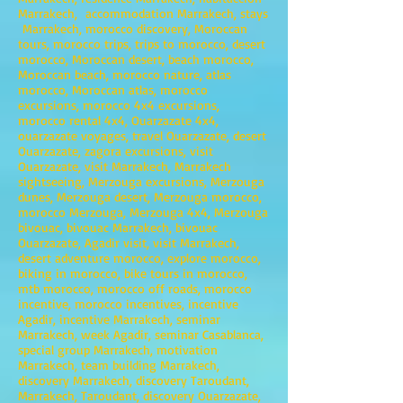
Marrakech, accommodation Marrakech, stays
Marrakech, morocco discovery, Moroccan
tours, morocco trips, trips to morocco, desert
morocco, Moroccan desert, beach morocco,
Moroccan beach, morocco nature, atlas
morocco, Moroccan atlas, morocco
excursions, morocco 4x4 excursions,
morocco rental 4x4, Ouarzazate 4x4,
ouarzazate voyages, travel Ouarzazate, desert
Ouarzazate, zagora excursions, visit
Ouarzazate, visit Marrakech, Marrakech
sightseeing, Merzouga excursions, Merzouga
dunes, Merzouga desert, Merzouga morocco,
morocco Merzouga, Merzouga 4x4, Merzouga
bivouac, bivouac Marrakech, bivouac
Ouarzazate, Agadir visit, visit Marrakech,
desert adventure morocco, explore morocco,
biking in morocco, bike tours in morocco,
mtb morocco, morocco off roads, morocco
incentive, morocco incentives, incentive
Agadir, incentive Marrakech, seminar
Marrakech, week Agadir, seminar Casablanca,
special group Marrakech, motivation
Marrakech, team building Marrakech,
discovery Marrakech, discovery Taroudant,
Marrakech, Taroudant, discovery Ouarzazate,