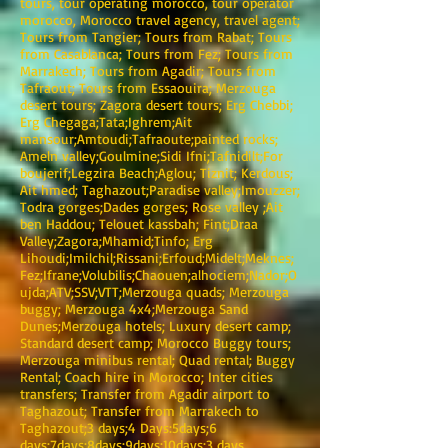
tours, tour operating morocco, tour operator
morocco, Morocco travel agency, travel agent;
Tours from Tangier; Tours from Rabat; Tours
from Casablanca; Tours from Fez; Tours from
Marrakech; Tours from Agadir; Tours from
Tafraout; Tours from Essaouira; Merzouga
desert tours; Zagora desert tours; Erg Chebbi;
Erg Chegaga;Tata;Ighrem;Ait
mansour;Amtoudi;Tafraoute;painted rocks;
Ameln valley;Goulmine;Sidi Ifni;Tafnidilt;For
boujerif;Legzira Beach;Aglou; Tiznit; Kerdous;
Ait hmed; Taghazout;Paradise valley;Imouzzer;
Todra gorges;Dades gorges; Rose valley ;Ait
ben Haddou; Telouet kassbah; Fint;Draa
Valley;Zagora;Mhamid;Tinfo; Erg
Lihoudi;Imilchil;Rissani;Erfoud;Midelt;Meknes;
Fez;Ifrane;Volubilis;Chaouen;alhociem;Nador;O
ujda;ATV;SSV;VTT;Merzouga quads; Merzouga
buggy; Merzouga 4x4;Merzouga Sand
Dunes;Merzouga hotels; Luxury desert camp;
Standard desert camp; Morocco Buggy tours;
Merzouga minibus rental; Quad rental; Buggy
Rental; Coach hire in Morocco; Inter cities
transfers; Transfer from Agadir airport to
Taghazout; Transfer from Marrakech to
Taghazout;3 days;4 Days:5days;6
days;7days;8days;9days;10days;3 days