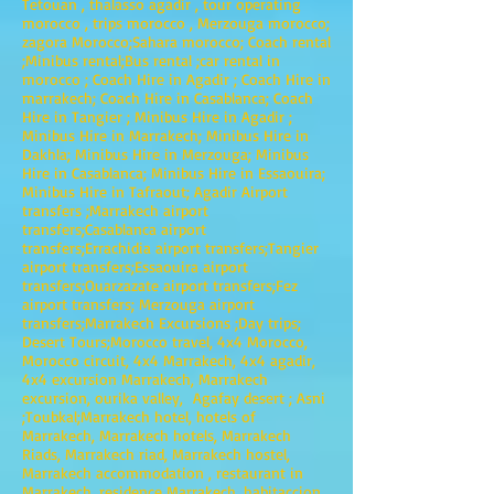
Tetouan , thalasso agadir , tour operating
morocco , trips morocco , Merzouga morocco;
zagora Morocco;Sahara morocco; Coach rental
;Minibus rental;Bus rental ;car rental in
morocco ; Coach Hire in Agadir ; Coach Hire in
marrakech; Coach Hire in Casablanca; Coach
Hire in Tangier ; Minibus Hire in Agadir ;
Minibus Hire in Marrakech; Minibus Hire in
Dakhla; Minibus Hire in Merzouga; Minibus
Hire in Casablanca; Minibus Hire in Essaouira;
Minibus Hire in Tafraout; Agadir Airport
transfers ;Marrakech airport
transfers;Casablanca airport
transfers;Errachidia airport transfers;Tangier
airport transfers;Essaouira airport
transfers;Ouarzazate airport transfers;Fez
airport transfers; Merzouga airport
transfers;Marrakech Excursions ;Day trips;
Desert Tours;Morocco travel, 4x4 Morocco,
Morocco circuit, 4x4 Marrakech, 4x4 agadir,
4x4 excursion Marrakech, Marrakech
excursion, ourika valley, Agafay desert ; Asni
;Toubkal;Marrakech hotel, hotels of
Marrakech, Marrakech hotels, Marrakech
Riads, Marrakech riad, Marrakech hostel,
Marrakech accommodation , restaurant in
Marrakech, residence Marrakech, habitaccion