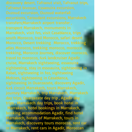
discovery desert, Tafraout visit, Tafraout trips,
Tafraout bivouac, Essaouira excursion,
Ouzoud excursion, Ouzoud waterfall
excursions, Taroudant excursions, Marrakech
transfers;Marrakech airport transfer ,
transport Marrakech, monuments in
Marrakech, visit fes, visit Casablanca, trips
south Morocco, trail Morocco, safari desert
Morocco, Desert trekking Morocco, trekking
atlas Morocco, trekking morocco, morocco
trekking, Morocco Journey, discover morocco,
travel to morocco, 4x4 landcruiser Agadir
cruise, Marrakech sightseeing, essaouira
sightseeing, stay in essoauira, sightseeing in
Rabat, sightseeing in fez, sightseeing
Meknes, sightseeing in Casablanca,
sightseeing in Ouarzazate, discovery Agadir,
4x4 circuit Marrakech, tours Marrakech,
journey Marrakech, trip Marrakech, Marrakech
day trips, Ouarzazate day trip , Agadir day
trips , Marrakech day trips, book hotel in
Marrakech, hotel bookings in Marrakech,
booking accommodation Agadir, find hotel
Marrakech, hotels of Marrakech, tours in
Marrakech, discovery tours morocco, rent car
in Marrakech, rent cars in Agadir, Moroccan