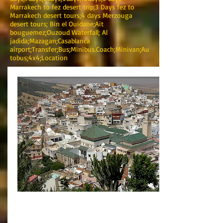
Marrakech to fez desert trip;3 Days fez to
Marrakech desert tours;4 days Merzouga
desert tours; Bin el Ouidane;Ait
bouguemez;Ouzoud Waterfall; Al
jadida;Mazagan;Casablanca
airport;Transfer;Bus;Minibus.Coach;Minivan;Au
tobus;4x4;Location