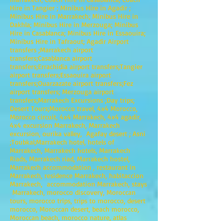
Hire in Tangier ; Minibus Hire in Agadir ;
Minibus Hire in Marrakech; Minibus Hire in
Dakhla; Minibus Hire in Merzouga; Minibus
Hire in Casablanca; Minibus Hire in Essaouira;
Minibus Hire in Tafraout; Agadir Airport
transfers ;Marrakech airport
transfers;Casablanca airport
transfers;Errachidia airport transfers;Tangier
airport transfers;Essaouira airport
transfers;Ouarzazate airport transfers;Fez
airport transfers; Merzouga airport
transfers;Marrakech Excursions ;Day trips;
Desert Tours;Morocco travel, 4x4 Morocco,
Morocco circuit, 4x4 Marrakech, 4x4 agadir,
4x4 excursion Marrakech, Marrakech
excursion, ourika valley, Agafay desert ; Asni
;Toubkal;Marrakech hotel, hotels of
Marrakech, Marrakech hotels, Marrakech
Riads, Marrakech riad, Marrakech hostel,
Marrakech accommodation , restaurant in
Marrakech, residence Marrakech, habitaccion
Marrakech, accommodation Marrakech, stays
Marrakech, morocco discovery, Moroccan
tours, morocco trips, trips to morocco, desert
morocco, Moroccan desert, beach morocco,
Moroccan beach, morocco nature, atlas