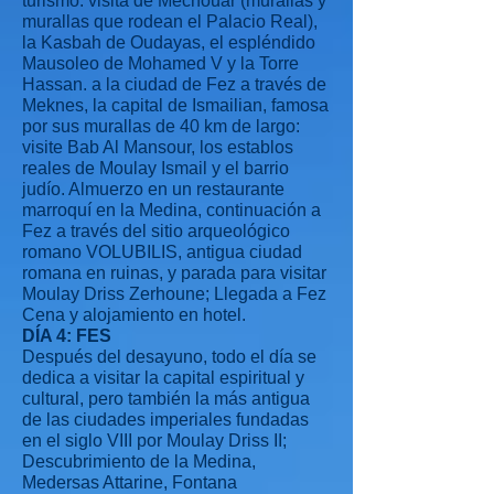
turismo: visita de Méchouar (murallas y
murallas que rodean el Palacio Real),
la Kasbah de Oudayas, el espléndido
Mausoleo de Mohamed V y la Torre
Hassan. a la ciudad de Fez a través de
Meknes, la capital de Ismailian, famosa
por sus murallas de 40 km de largo:
visite Bab Al Mansour, los establos
reales de Moulay Ismail y el barrio
judío. Almuerzo en un restaurante
marroquí en la Medina, continuación a
Fez a través del sitio arqueológico
romano VOLUBILIS, antigua ciudad
romana en ruinas, y parada para visitar
Moulay Driss Zerhoune; Llegada a Fez
Cena y alojamiento en hotel.
DÍA 4: FES
Después del desayuno, todo el día se
dedica a visitar la capital espiritual y
cultural, pero también la más antigua
de las ciudades imperiales fundadas
en el siglo VIII por Moulay Driss II;
Descubrimiento de la Medina,
Medersas Attarine, Fontana