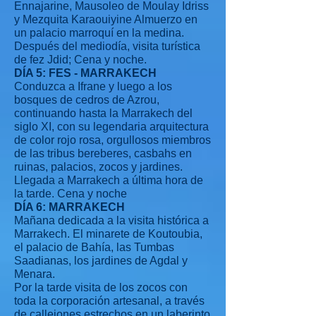
Ennajarine, Mausoleo de Moulay Idriss
y Mezquita Karaouiyine Almuerzo en
un palacio marroquí en la medina.
Después del mediodía, visita turística
de fez Jdid; Cena y noche.
DÍA 5: FES - MARRAKECH
Conduzca a Ifrane y luego a los
bosques de cedros de Azrou,
continuando hasta la Marrakech del
siglo XI, con su legendaria arquitectura
de color rojo rosa, orgullosos miembros
de las tribus bereberes, casbahs en
ruinas, palacios, zocos y jardines.
Llegada a Marrakech a última hora de
la tarde. Cena y noche
DÍA 6: MARRAKECH
Mañana dedicada a la visita histórica a
Marrakech. El minarete de Koutoubia,
el palacio de Bahía, las Tumbas
Saadianas, los jardines de Agdal y
Menara.
Por la tarde visita de los zocos con
toda la corporación artesanal, a través
de callejones estrechos en un laberinto