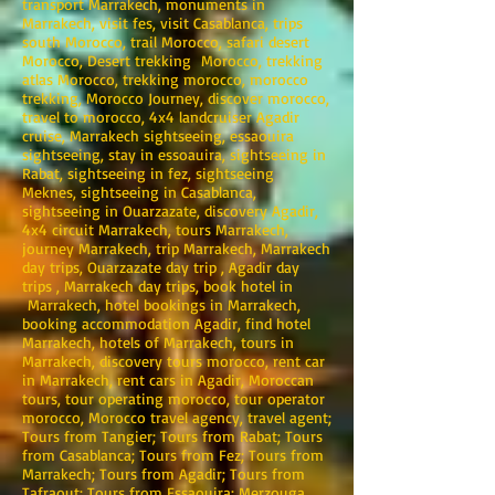
transport Marrakech, monuments in
Marrakech, visit fes, visit Casablanca, trips
south Morocco, trail Morocco, safari desert
Morocco, Desert trekking Morocco, trekking
atlas Morocco, trekking morocco, morocco
trekking, Morocco Journey, discover morocco,
travel to morocco, 4x4 landcruiser Agadir
cruise, Marrakech sightseeing, essaouira
sightseeing, stay in essoauira, sightseeing in
Rabat, sightseeing in fez, sightseeing
Meknes, sightseeing in Casablanca,
sightseeing in Ouarzazate, discovery Agadir,
4x4 circuit Marrakech, tours Marrakech,
journey Marrakech, trip Marrakech, Marrakech
day trips, Ouarzazate day trip , Agadir day
trips , Marrakech day trips, book hotel in
Marrakech, hotel bookings in Marrakech,
booking accommodation Agadir, find hotel
Marrakech, hotels of Marrakech, tours in
Marrakech, discovery tours morocco, rent car
in Marrakech, rent cars in Agadir, Moroccan
tours, tour operating morocco, tour operator
morocco, Morocco travel agency, travel agent;
Tours from Tangier; Tours from Rabat; Tours
from Casablanca; Tours from Fez; Tours from
Marrakech; Tours from Agadir; Tours from
Tafraout; Tours from Essaouira; Merzouga