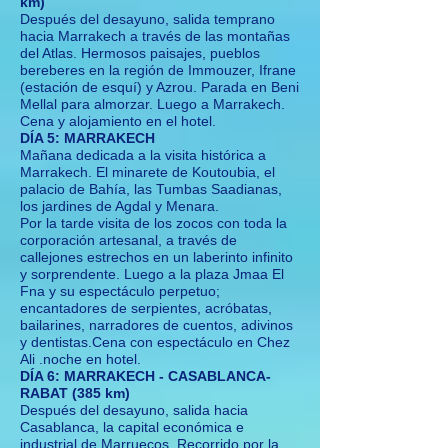
km)
Después del desayuno, salida temprano
hacia Marrakech a través de las montañas
del Atlas. Hermosos paisajes, pueblos
bereberes en la región de Immouzer, Ifrane
(estación de esquí) y Azrou. Parada en Beni
Mellal para almorzar. Luego a Marrakech.
Cena y alojamiento en el hotel.
DÍA 5: MARRAKECH
Mañana dedicada a la visita histórica a
Marrakech. El minarete de Koutoubia, el
palacio de Bahía, las Tumbas Saadianas,
los jardines de Agdal y Menara.
Por la tarde visita de los zocos con toda la
corporación artesanal, a través de
callejones estrechos en un laberinto infinito
y sorprendente. Luego a la plaza Jmaa El
Fna y su espectáculo perpetuo;
encantadores de serpientes, acróbatas,
bailarines, narradores de cuentos, adivinos
y dentistas.Cena con espectáculo en Chez
Ali .noche en hotel.
DÍA 6: MARRAKECH - CASABLANCA-
RABAT (385 km)
Después del desayuno, salida hacia
Casablanca, la capital económica e
industrial de Marruecos. Recorrido por la