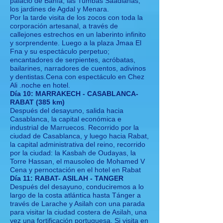
palacio de Bahía, las Tumbas Saadianas,
los jardines de Agdal y Menara.
Por la tarde visita de los zocos con toda la
corporación artesanal, a través de
callejones estrechos en un laberinto infinito
y sorprendente. Luego a la plaza Jmaa El
Fna y su espectáculo perpetuo;
encantadores de serpientes, acróbatas,
bailarines, narradores de cuentos, adivinos
y dentistas.Cena con espectáculo en Chez
Ali .noche en hotel.
Día 10: MARRAKECH - CASABLANCA-
RABAT (385 km)
Después del desayuno, salida hacia
Casablanca, la capital económica e
industrial de Marruecos. Recorrido por la
ciudad de Casablanca, y luego hacia Rabat,
la capital administrativa del reino, recorrido
por la ciudad: la Kasbah de Oudayas, la
Torre Hassan, el mausoleo de Mohamed V
Cena y pernoctación en el hotel en Rabat
Día 11: RABAT- ASILAH - TANGER
Después del desayuno, conduciremos a lo
largo de la costa atlántica hasta Tánger a
través de Larache y Asilah con una parada
para visitar la ciudad costera de Asilah, una
vez una fortificación portuguesa. Si visita en