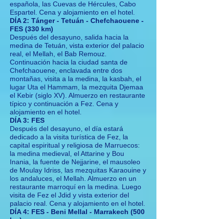
española, las Cuevas de Hércules, Cabo
Espartel. Cena y alojamiento en el hotel.
DÍA 2: Tánger - Tetuán - Chefchaouene -
FES (330 km)
Después del desayuno, salida hacia la
medina de Tetuán, vista exterior del palacio
real, el Mellah, el Bab Remouz.
Continuación hacia la ciudad santa de
Chefchaouene, enclavada entre dos
montañas, visita a la medina, la kasbah, el
lugar Uta el Hammam, la mezquita Djemaa
el Kebir (siglo XV). Almuerzo en restaurante
típico y continuación a Fez. Cena y
alojamiento en el hotel.
DÍA 3: FES
Después del desayuno, el día estará
dedicado a la visita turística de Fez, la
capital espiritual y religiosa de Marruecos:
la medina medieval, el Attarine y Bou
Inania, la fuente de Nejjarine, el mausoleo
de Moulay Idriss, las mezquitas Karaouine y
los andaluces, el Mellah. Almuerzo en un
restaurante marroquí en la medina. Luego
visita de Fez el Jdid y vista exterior del
palacio real. Cena y alojamiento en el hotel.
DÍA 4: FES - Beni Mellal - Marrakech (500