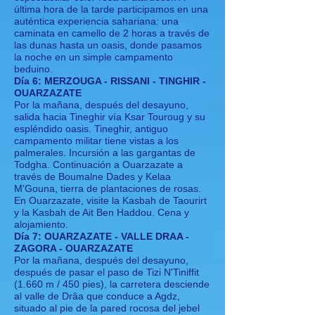
última hora de la tarde participamos en una
auténtica experiencia sahariana: una
caminata en camello de 2 horas a través de
las dunas hasta un oasis, donde pasamos
la noche en un simple campamento
beduino.
Día 6: MERZOUGA - RISSANI - TINGHIR -
OUARZAZATE
Por la mañana, después del desayuno,
salida hacia Tineghir vía Ksar Touroug y su
espléndido oasis. Tineghir, antiguo
campamento militar tiene vistas a los
palmerales. Incursión a las gargantas de
Todgha. Continuación a Ouarzazate a
través de Boumalne Dades y Kelaa
M'Gouna, tierra de plantaciones de rosas.
En Ouarzazate, visite la Kasbah de Taourirt
y la Kasbah de Ait Ben Haddou. Cena y
alojamiento.
Día 7: OUARZAZATE - VALLE DRAA -
ZAGORA - OUARZAZATE
Por la mañana, después del desayuno,
después de pasar el paso de Tizi N'Tiniffit
(1.660 m / 450 pies), la carretera desciende
al valle de Drâa que conduce a Agdz,
situado al pie de la pared rocosa del jebel