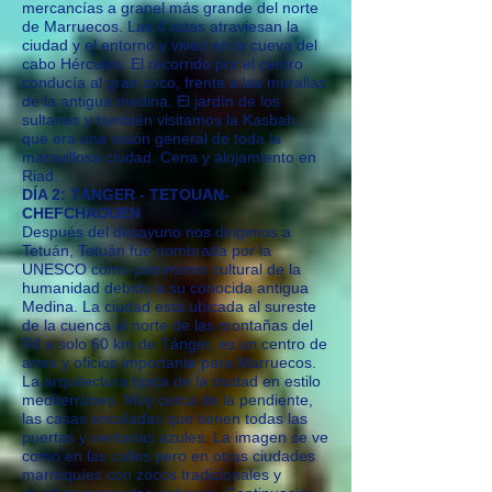
mercancías a granel más grande del norte
de Marruecos. Las 4 rutas atraviesan la
ciudad y el entorno y viven en la cueva del
cabo Hércules. El recorrido por el centro
conducía al gran zoco, frente a las murallas
de la antigua medina. El jardín de los
sultanes y también visitamos la Kasbah,
que era una visión general de toda la
maravillosa ciudad. Cena y alojamiento en
Riad.
DÍA 2: TÁNGER - TETOUAN-
CHEFCHAOUEN
Después del desayuno nos dirigimos a
Tetuán, Tetuán fue nombrada por la
UNESCO como patrimonio cultural de la
humanidad debido a su conocida antigua
Medina. La ciudad está ubicada al sureste
de la cuenca al norte de las montañas del
Rif a solo 60 km de Tánger, es un centro de
artes y oficios importante para Marruecos.
La arquitectura típica de la ciudad en estilo
mediterráneo. Muy cerca de la pendiente,
las casas encaladas que tienen todas las
puertas y ventanas azules. La imagen se ve
como en las calles pero en otras ciudades
marroquíes con zocos tradicionales y