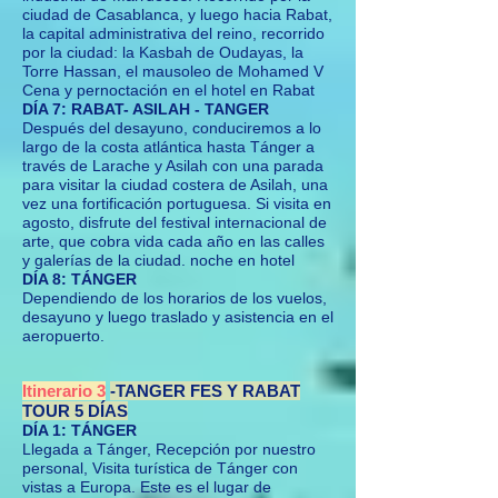
ciudad de Casablanca, y luego hacia Rabat,
la capital administrativa del reino, recorrido
por la ciudad: la Kasbah de Oudayas, la
Torre Hassan, el mausoleo de Mohamed V
Cena y pernoctación en el hotel en Rabat
DÍA 7: RABAT- ASILAH - TANGER
Después del desayuno, conduciremos a lo
largo de la costa atlántica hasta Tánger a
través de Larache y Asilah con una parada
para visitar la ciudad costera de Asilah, una
vez una fortificación portuguesa. Si visita en
agosto, disfrute del festival internacional de
arte, que cobra vida cada año en las calles
y galerías de la ciudad. noche en hotel
DÍA 8: TÁNGER
Dependiendo de los horarios de los vuelos,
desayuno y luego traslado y asistencia en el
aeropuerto.
Itinerario 3
-TANGER FES Y RABAT
TOUR 5 DÍAS
DÍA 1: TÁNGER
Llegada a Tánger, Recepción por nuestro
personal, Visita turística de Tánger con
vistas a Europa. Este es el lugar de