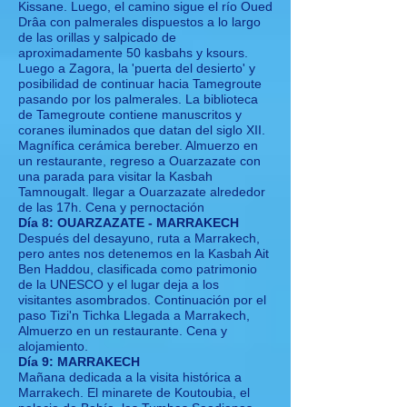
Kissane. Luego, el camino sigue el río Oued
Drâa con palmerales dispuestos a lo largo
de las orillas y salpicado de
aproximadamente 50 kasbahs y ksours.
Luego a Zagora, la 'puerta del desierto' y
posibilidad de continuar hacia Tamegroute
pasando por los palmerales. La biblioteca
de Tamegroute contiene manuscritos y
coranes iluminados que datan del siglo XII.
Magnífica cerámica bereber. Almuerzo en
un restaurante, regreso a Ouarzazate con
una parada para visitar la Kasbah
Tamnougalt. llegar a Ouarzazate alrededor
de las 17h. Cena y pernoctación
Día 8: OUARZAZATE - MARRAKECH
Después del desayuno, ruta a Marrakech,
pero antes nos detenemos en la Kasbah Ait
Ben Haddou, clasificada como patrimonio
de la UNESCO y el lugar deja a los
visitantes asombrados. Continuación por el
paso Tizi'n Tichka Llegada a Marrakech,
Almuerzo en un restaurante. Cena y
alojamiento.
Día 9: MARRAKECH
Mañana dedicada a la visita histórica a
Marrakech. El minarete de Koutoubia, el