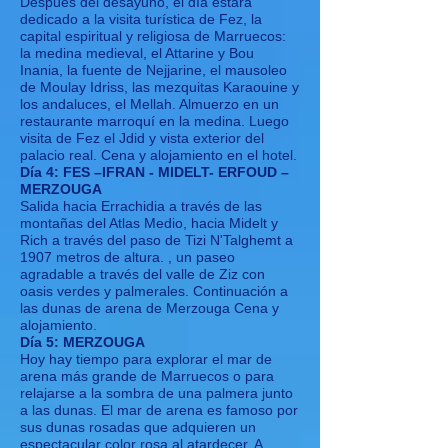
Después del desayuno, el día estará
dedicado a la visita turística de Fez, la
capital espiritual y religiosa de Marruecos:
la medina medieval, el Attarine y Bou
Inania, la fuente de Nejjarine, el mausoleo
de Moulay Idriss, las mezquitas Karaouine y
los andaluces, el Mellah. Almuerzo en un
restaurante marroquí en la medina. Luego
visita de Fez el Jdid y vista exterior del
palacio real. Cena y alojamiento en el hotel.
Día 4: FES –IFRAN - MIDELT- ERFOUD –
MERZOUGA
Salida hacia Errachidia a través de las
montañas del Atlas Medio, hacia Midelt y
Rich a través del paso de Tizi N'Talghemt a
1907 metros de altura. , un paseo
agradable a través del valle de Ziz con
oasis verdes y palmerales. Continuación a
las dunas de arena de Merzouga Cena y
alojamiento.
Día 5: MERZOUGA
Hoy hay tiempo para explorar el mar de
arena más grande de Marruecos o para
relajarse a la sombra de una palmera junto
a las dunas. El mar de arena es famoso por
sus dunas rosadas que adquieren un
espectacular color rosa al atardecer. A