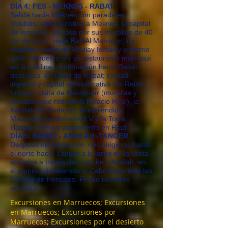
DÍA 4: FES - MEKNES - RABAT
Salida hacia Meknes con parada en
Volubilis, visita turística a Meknes, la capital
de Ismailian, famosa por sus murallas de 40
km de largo: visite Bab Al Mansour, los
establos reales de Moulay Ismail y el barrio
judío. Almuerzo en un restaurante marroquí
en la medina, continuación hacia Rabat,
descubra la ciudad de Rabat; ciudad
imperial y capital administrativa del Reino,
turismo: visita de Méchouar (murallas y
murallas que rodean el Palacio Real), la
Kasbah de Oudayas, el espléndido
Mausoleo de Mohamed V y la Torre
Hassan. cena y alojamiento en Riad
DÍA 5: RABAT - ASSILAH -TANGER
Después del desayuno, nos dirigimos hacia
el norte hacia Tánger a lo largo de la costa
atlántica a través de Larache y Assilah, en
el camino visitaremos el Cabo Espartel y las
Cuevas de Hércules. Fin de nuestros
servicios.
Excursiones en Marruecos; Excursiones
en Marruecos; Excursiones por
Marruecos; Excursiones por el desierto