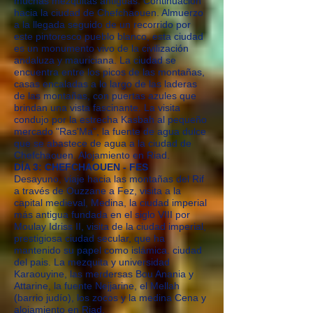
muchas mezquitas antiguas. Continuación
hacia la ciudad de Chefchaouen. Almuerzo
a la llegada seguido de un recorrido por
este pintoresco pueblo blanco, esta ciudad
es un monumento vivo de la civilización
andaluza y mauriciana. La ciudad se
encuentra entre los picos de las montañas,
casas encaladas a lo largo de las laderas
de las montañas, con puertas azules que
brindan una vista fascinante. La visita
condujo por la estrecha Kasbah al pequeño
mercado "Ras'Ma", la fuente de agua dulce
que se abastece de agua a la ciudad de
Chefchaouen. Alojamiento en Riad.
DÍA 3: CHEFCHAOUEN - FES
Desayuno, viaje hacia las montañas del Rif
a través de Ouzzane a Fez, visita a la
capital medieval, Medina, la ciudad imperial
más antigua fundada en el siglo VIII por
Moulay Idriss II, visita de la ciudad imperial,
prestigiosa ciudad secular, que ha
mantenido su papel como islámica. ciudad
del pais. La mezquita y universidad
Karaouyine, las merdersas Bou Anania y
Attarine, la fuente Nejjarine, el Mellah
(barrio judío), los zocos y la medina Cena y
alojamiento en Riad.