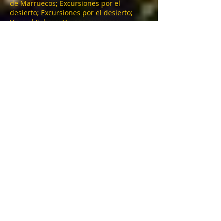
de Marruecos; Excursiones por el
desierto; Excursiones por el desierto;
Viaje al Sahara; Voyage au maroc;
Circuito 4x4 au maroc; Tours au maroc;
Atlas tours; Excursiones en Marrakech;
Excursiones en Agadir; Excursiones en
Fez; Ouarzazate excursiones; alquiler de
autocares marruecos; alquiler de
autocares marruecos; minibus; autocar;
ubicación; randonnees chamelieres;
cameltrekking; zagora, fes, tánger, rabat;
agadir; merzouga; marrakech; essaouira;
tafraout; taroudant; chefchaouen;
meknes; Casablanca; erfoud; rissani;
gargantas del todra; gargantas del
dades; ait ben Haddou; valle de telouet;
valle del draa; valle de ourika; cascadas
de ouzoud; cascada de agua de ouzoud;
toubak; trekking; sejourau maroc; vivac;
campamento en el desierto; alquiler;
quad; buggy; 4x4; autobús; entrenador;
minibús; lac ben elouidane; plage
blanche; playa legzira; valle del paraíso;
erg chebbi; tata; erg chegaga; sahara;