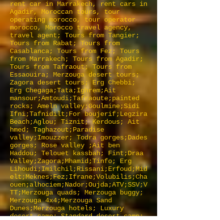
rent car in Marrakech, rent cars in
Agadir, Moroccan tours, tour
operating morocco, tour operator
morocco, Morocco travel agency,
travel agent; Tours from Tangier;
Tours from Rabat; Tours from
Casablanca; Tours from Fez; Tours
from Marrakech; Tours from Agadir;
Tours from Tafraout; Tours from
Essaouira; Merzouga desert tours;
Zagora desert tours; Erg Chebbi;
Erg Chegaga;Tata;Ighrem;Ait
mansour;Amtoudi;Tafraoute;painted
rocks; Ameln valley;Goulmine;Sidi
Ifni;Tafnidilt;For boujerif;Legzira
Beach;Aglou; Tiznit; Kerdous; Ait
hmed; Taghazout;Paradise
valley;Imouzzer; Todra gorges;Dades
gorges; Rose valley ;Ait ben
Haddou; Telouet kassbah; Fint;Draa
Valley;Zagora;Mhamid;Tinfo; Erg
Lihoudi;Imilchil;Rissani;Erfoud;Mid
elt;Meknes;Fez;Ifrane;Volubilis;Cha
ouen;alhociem;Nador;Oujda;ATV;SSV;V
TT;Merzouga quads; Merzouga buggy;
Merzouga 4x4;Merzouga Sand
Dunes;Merzouga hotels; Luxury
desert camp; Standard desert camp;