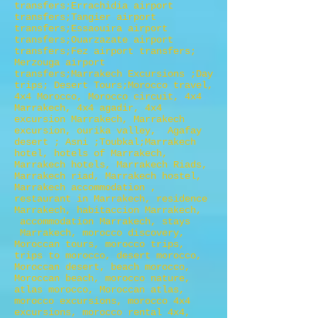
transfers;Errachidia airport
transfers;Tangier airport
transfers;Essaouira airport
transfers;Ouarzazate airport
transfers;Fez airport transfers;
Merzouga airport
transfers;Marrakech Excursions ;Day
trips; Desert Tours;Morocco travel,
4x4 Morocco, Morocco circuit, 4x4
Marrakech, 4x4 agadir, 4x4
excursion Marrakech, Marrakech
excursion, ourika valley, Agafay
desert ; Asni ;Toubkal;Marrakech
hotel, hotels of Marrakech,
Marrakech hotels, Marrakech Riads,
Marrakech riad, Marrakech hostel,
Marrakech accommodation ,
restaurant in Marrakech, residence
Marrakech, habitaccion Marrakech,
accommodation Marrakech, stays
Marrakech, morocco discovery,
Moroccan tours, morocco trips,
trips to morocco, desert morocco,
Moroccan desert, beach morocco,
Moroccan beach, morocco nature,
atlas morocco, Moroccan atlas,
morocco excursions, morocco 4x4
excursions, morocco rental 4x4,