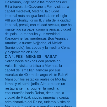
Desayuno, viaje hacia las montañas del
Rif a través de Ouzzane a Fez, visita a la
capital medieval, Medina, la ciudad
imperial más antigua fundada en el siglo
VIII por Moulay Idriss II, visita de la ciudad
imperial, prestigiosa ciudad secular, que ha
mantenido su papel como islámica. ciudad
del pais. La mezquita y universidad
Karaouyine, las merdersas Bou Anania y
Attarine, la fuente Nejjarine, el Mellah
(barrio judío), los zocos y la medina Cena
y alojamiento en Riad.
DÍA 4: FES - MEKNES - RABAT
Salida hacia Meknes con parada en
Volubilis, visita turística a Meknes, la
capital de Ismailian, famosa por sus
murallas de 40 km de largo: visite Bab Al
Mansour, los establos reales de Moulay
Ismail y el barrio judío. Almuerzo en un
restaurante marroquí en la medina,
continuación hacia Rabat, descubra la
ciudad de Rabat; ciudad imperial y capital
administrativa del Reino, turismo: visita de
Méchouar (murallas y murallas que rodean