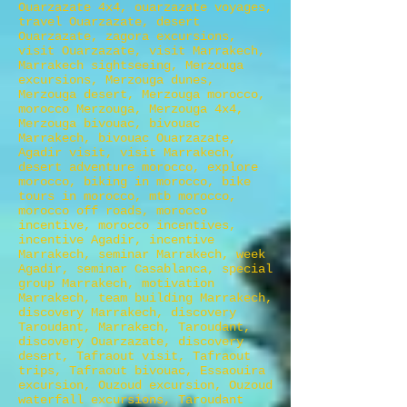
Ouarzazate 4x4, ouarzazate voyages,
travel Ouarzazate, desert
Ouarzazate, zagora excursions,
visit Ouarzazate, visit Marrakech,
Marrakech sightseeing, Merzouga
excursions, Merzouga dunes,
Merzouga desert, Merzouga morocco,
morocco Merzouga, Merzouga 4x4,
Merzouga bivouac, bivouac
Marrakech, bivouac Ouarzazate,
Agadir visit, visit Marrakech,
desert adventure morocco, explore
morocco, biking in morocco, bike
tours in morocco, mtb morocco,
morocco off roads, morocco
incentive, morocco incentives,
incentive Agadir, incentive
Marrakech, seminar Marrakech, week
Agadir, seminar Casablanca, special
group Marrakech, motivation
Marrakech, team building Marrakech,
discovery Marrakech, discovery
Taroudant, Marrakech, Taroudant,
discovery Ouarzazate, discovery
desert, Tafraout visit, Tafraout
trips, Tafraout bivouac, Essaouira
excursion, Ouzoud excursion, Ouzoud
waterfall excursions, Taroudant