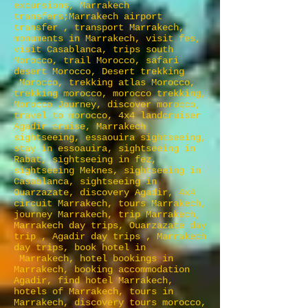
excursions, Marrakech
transfers;Marrakech airport
transfer , transport Marrakech,
monuments in Marrakech, visit fes,
visit Casablanca, trips south
Morocco, trail Morocco, safari
desert Morocco, Desert trekking
Morocco, trekking atlas Morocco,
trekking morocco, morocco trekking,
Morocco Journey, discover morocco,
travel to morocco, 4x4 landcruiser
Agadir cruise, Marrakech
sightseeing, essaouira sightseeing,
stay in essoauira, sightseeing in
Rabat, sightseeing in fez,
sightseeing Meknes, sightseeing in
Casablanca, sightseeing in
Ouarzazate, discovery Agadir, 4x4
circuit Marrakech, tours Marrakech,
journey Marrakech, trip Marrakech,
Marrakech day trips, Ouarzazate day
trip , Agadir day trips , Marrakech
day trips, book hotel in
Marrakech, hotel bookings in
Marrakech, booking accommodation
Agadir, find hotel Marrakech,
hotels of Marrakech, tours in
Marrakech, discovery tours morocco,