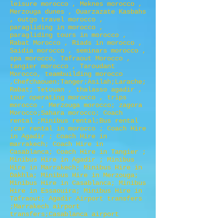
leisure morocco , Meknes morocco ,
Merzouga dunes , Ouarzazate Kasbahs
, outgo travel morocco ,
paragliding in morocco ,
paragliding tours in morocco ,
Rabat Morocco , Riads in morocco ,
Saidia morocco , seminars morocco ,
spa morocco, Tafraout Morocco ,
tangier morocco , Taroudant
Morocco, teambuilding morocco
,Chefchaouen;Tanger;Asilah;Larache;
Rabat; Tetouan , thalasso agadir ,
tour operating morocco , trips
morocco , Merzouga morocco; zagora
Morocco;Sahara morocco; Coach
rental ;Minibus rental;Bus rental
;car rental in morocco ; Coach Hire
in Agadir ; Coach Hire in
marrakech; Coach Hire in
Casablanca; Coach Hire in Tangier ;
Minibus Hire in Agadir ; Minibus
Hire in Marrakech; Minibus Hire in
Dakhla; Minibus Hire in Merzouga;
Minibus Hire in Casablanca; Minibus
Hire in Essaouira; Minibus Hire in
Tafraout; Agadir Airport transfers
;Marrakech airport
transfers;Casablanca airport