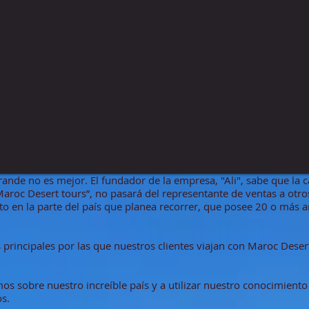
nde no es mejor. El fundador de la empresa, "Ali", sabe que la ca
roc Desert tours”, no pasará del representante de ventas a otro
to en la parte del país que planea recorrer, que posee 20 o más 
 principales por las que nuestros clientes viajan con Maroc Desert 
sobre nuestro increíble país y a utilizar nuestro conocimiento 
os.