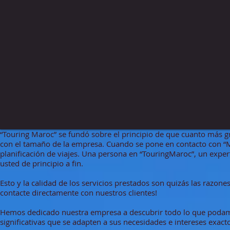
“Touring Maroc” se fundó sobre el principio de que cuanto más gra
con el tamaño de la empresa. Cuando se pone en contacto con “Ma
planificación de viajes. Una persona en “TouringMaroc”, un exper
usted de principio a fin.
Esto y la calidad de los servicios prestados son quizás las razones
contacte directamente con nuestros clientes!
Hemos dedicado nuestra empresa a descubrir todo lo que podamos 
significativas que se adapten a sus necesidades e intereses exact