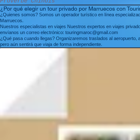
Proverbe Chinois
¿Por qué elegir un tour privado por Marruecos con Tour
¿Quienes somos? Somos un operador turístico en línea especializado
Marruecos.
Nuestros especialistas en viajes Nuestros expertos en viajes privado
envíanos un correo electrónico:
touringmaroc@gmail.com
¿Qué pasa cuando llegas? Organizaremos traslados al aeropuerto, a
pero aún sentirá que viaja de forma independiente.