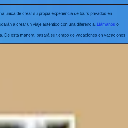
a única de crear su propia experiencia de tours privados en
darán a crear un viaje auténtico con una diferencia.
Llámanos
o
ía. De esta manera, pasará su tiempo de vacaciones en vacaciones,