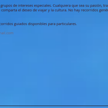
 grupos de intereses especiales. Cualquiera que sea su pasión, tr
ue comparta el deseo de viajar y la cultura. No hay recorridos g
rridos guiados disponibles para particulares.
ail.com