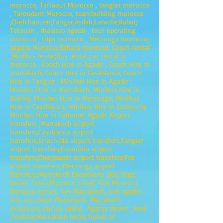
morocco, Tafraout Morocco , tangier morocco
, Taroudant Morocco, teambuilding morocco
,Chefchaouen;Tanger;Asilah;Larache;Rabat;
Tetouan , thalasso agadir , tour operating
morocco , trips morocco , Merzouga morocco;
zagora Morocco;Sahara morocco; Coach rental
;Minibus rental;Bus rental ;car rental in
morocco ; Coach Hire in Agadir ; Coach Hire in
marrakech; Coach Hire in Casablanca; Coach
Hire in Tangier ; Minibus Hire in Agadir ;
Minibus Hire in Marrakech; Minibus Hire in
Dakhla; Minibus Hire in Merzouga; Minibus
Hire in Casablanca; Minibus Hire in Essaouira;
Minibus Hire in Tafraout; Agadir Airport
transfers ;Marrakech airport
transfers;Casablanca airport
transfers;Errachidia airport transfers;Tangier
airport transfers;Essaouira airport
transfers;Ouarzazate airport transfers;Fez
airport transfers; Merzouga airport
transfers;Marrakech Excursions ;Day trips;
Desert Tours;Morocco travel, 4x4 Morocco,
Morocco circuit, 4x4 Marrakech, 4x4 agadir,
4x4 excursion Marrakech, Marrakech
excursion, ourika valley, Agafay desert ; Asni
;Toubkal;Marrakech hotel, hotels of