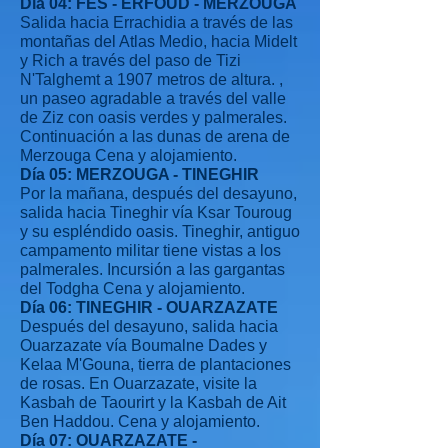
Día 04: FES - ERFOUD - MERZOUGA
Salida hacia Errachidia a través de las
montañas del Atlas Medio, hacia Midelt
y Rich a través del paso de Tizi
N'Talghemt a 1907 metros de altura. ,
un paseo agradable a través del valle
de Ziz con oasis verdes y palmerales.
Continuación a las dunas de arena de
Merzouga Cena y alojamiento.
Día 05: MERZOUGA - TINEGHIR
Por la mañana, después del desayuno,
salida hacia Tineghir vía Ksar Touroug
y su espléndido oasis. Tineghir, antiguo
campamento militar tiene vistas a los
palmerales. Incursión a las gargantas
del Todgha Cena y alojamiento.
Día 06: TINEGHIR - OUARZAZATE
Después del desayuno, salida hacia
Ouarzazate vía Boumalne Dades y
Kelaa M'Gouna, tierra de plantaciones
de rosas. En Ouarzazate, visite la
Kasbah de Taourirt y la Kasbah de Ait
Ben Haddou. Cena y alojamiento.
Día 07: OUARZAZATE -