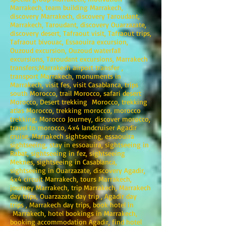
Marrakech, team building Marrakech,
discovery Marrakech, discovery Taroudant,
Marrakech, Taroudant, discovery Ouarzazate,
discovery desert, Tafraout visit, Tafraout trips,
Tafraout bivouac, Essaouira excursion,
Ouzoud excursion, Ouzoud waterfall
excursions, Taroudant excursions, Marrakech
transfers;Marrakech airport transfer ,
transport Marrakech, monuments in
Marrakech, visit fes, visit Casablanca, trips
south Morocco, trail Morocco, safari desert
Morocco, Desert trekking Morocco, trekking
atlas Morocco, trekking morocco, morocco
trekking, Morocco Journey, discover morocco,
travel to morocco, 4x4 landcruiser Agadir
cruise, Marrakech sightseeing, essaouira
sightseeing, stay in essoauira, sightseeing in
Rabat, sightseeing in fez, sightseeing
Meknes, sightseeing in Casablanca,
sightseeing in Ouarzazate, discovery Agadir,
4x4 circuit Marrakech, tours Marrakech,
journey Marrakech, trip Marrakech, Marrakech
day trips, Ouarzazate day trip , Agadir day
trips , Marrakech day trips, book hotel in
Marrakech, hotel bookings in Marrakech,
booking accommodation Agadir, find hotel