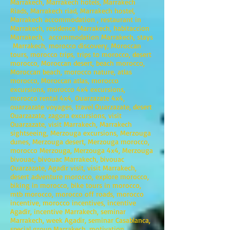
Marrakech, Marrakech hotels, Marrakech
Riads, Marrakech riad, Marrakech hostel,
Marrakech accommodation , restaurant in
Marrakech, residence Marrakech, habitaccion
Marrakech, accommodation Marrakech, stays
Marrakech, morocco discovery, Moroccan
tours, morocco trips, trips to morocco, desert
morocco, Moroccan desert, beach morocco,
Moroccan beach, morocco nature, atlas
morocco, Moroccan atlas, morocco
excursions, morocco 4x4 excursions,
morocco rental 4x4, Ouarzazate 4x4,
ouarzazate voyages, travel Ouarzazate, desert
Ouarzazate, zagora excursions, visit
Ouarzazate, visit Marrakech, Marrakech
sightseeing, Merzouga excursions, Merzouga
dunes, Merzouga desert, Merzouga morocco,
morocco Merzouga, Merzouga 4x4, Merzouga
bivouac, bivouac Marrakech, bivouac
Ouarzazate, Agadir visit, visit Marrakech,
desert adventure morocco, explore morocco,
biking in morocco, bike tours in morocco,
mtb morocco, morocco off roads, morocco
incentive, morocco incentives, incentive
Agadir, incentive Marrakech, seminar
Marrakech, week Agadir, seminar Casablanca,
special group Marrakech, motivation