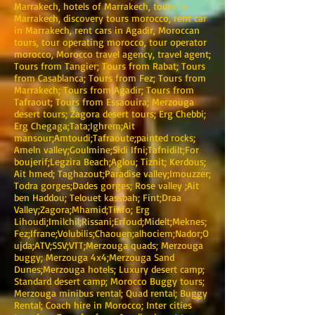
Marrakech, hotels of Marrakech, tours in
Marrakech, discovery tours morocco, rent car
in Marrakech, rent cars in Agadir, Moroccan
tours, tour operating morocco, tour operator
morocco, Morocco travel agency, travel agent;
Tours from Tangier; Tours from Rabat; Tours
from Casablanca; Tours from Fez; Tours from
Marrakech; Tours from Agadir; Tours from
Tafraout; Tours from Essaouira; Merzouga
desert tours; Zagora desert tours; Erg Chebbi;
Erg Chegaga;Tata;Ighrem;Ait
mansour;Amtoudi;Tafraoute;painted rocks;
Ameln valley;Goulmine;Sidi Ifni;Tafnidilt;For
boujerif;Legzira Beach;Aglou; Tiznit; Kerdous;
Ait hmed; Taghazout;Paradise valley;Imouzzer;
Todra gorges;Dades gorges; Rose valley ;Ait
ben Haddou; Telouet kassbah; Fint;Draa
Valley;Zagora;Mhamid;Tinfo; Erg
Lihoudi;Imilchil;Rissani;Erfoud;Midelt;Meknes;
Fez;Ifrane;Volubilis;Chaouen;alhociem;Nador;O
ujda;ATV;SSV;VTT;Merzouga quads; Merzouga
buggy; Merzouga 4x4;Merzouga Sand
Dunes;Merzouga hotels; Luxury desert camp;
Standard desert camp; Morocco Buggy tours;
Merzouga minibus rental; Quad rental; Buggy
Rental; Coach hire in Morocco; Inter cities