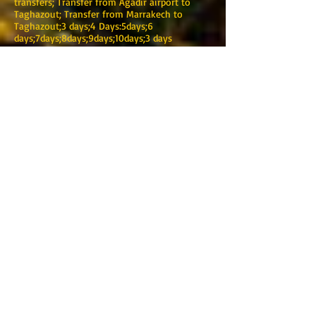
transfers; Transfer from Agadir airport to
Taghazout; Transfer from Marrakech to
Taghazout;3 days;4 Days:5days;6
days;7days;8days;9days;10days;3 days
Marrakech to fez desert trip;3 Days fez to
Marrakech desert tours;4 days Merzouga
desert tours; Bin el Ouidane;Ait
bouguemez;Ouzoud Waterfall; Al
jadida;Mazagan;Casablanca
airport;Transfer;Bus;Minibus.Coach;Minivan;Au
tobus;4x4;Location
TOURING MAROC
Marrakech
Dirección: 0220 BIS Avenue Mohamed V-Guéliz-
Marrakech
Teléfono :
+212 (0) 622376938
:
+212 (0) 622376938
Correo electrónico:
touringmaroc@gmail.com