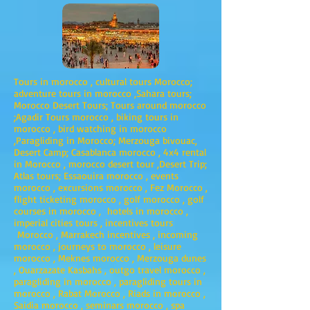
Tours in morocco , cultural tours Morocco;
adventure tours in morocco ,Sahara tours;
Morocco Desert Tours; Tours around morocco
;Agadir Tours morocco , biking tours in
morocco , bird watching in morocco
,Paragliding in Morocco; Merzouga bivouac,
Desert Camp; Casablanca morocco , 4x4 rental
in Morocco , morocco desert tour ,Desert Trip;
Atlas tours; Essaouira morocco , events
morocco , excursions morocco , Fez Morocco ,
flight ticketing morocco , golf morocco , golf
courses in morocco , hotels in morocco ,
imperial cities tours , incentives tours
Morocco , Marrakech incentives , incoming
morocco , journeys to morocco , leisure
morocco , Meknes morocco , Merzouga dunes
, Ouarzazate Kasbahs , outgo travel morocco ,
paragliding in morocco , paragliding tours in
morocco , Rabat Morocco , Riads in morocco ,
Saidia morocco , seminars morocco , spa