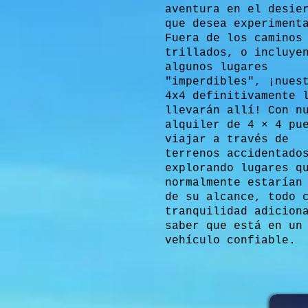
aventura en el desie
que desea experiment
Fuera de los caminos
trillados, o incluye
algunos lugares
"imperdibles", ¡nues
4x4 definitivamente 
llevarán allí! Con n
alquiler de 4 × 4 pu
viajar a través de
terrenos accidentado
explorando lugares q
normalmente estarían
de su alcance, todo 
tranquilidad adicion
saber que está en un
vehículo confiable.