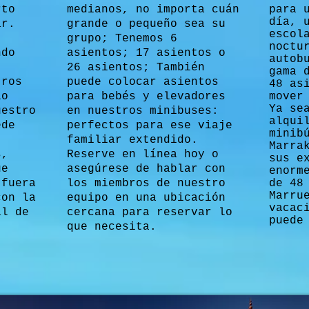
rto
medianos, no importa cuán
para 
día, 
ar.
grande o pequeño sea su
escol
grupo; Tenemos 6
noctu
ndo
asientos; 17 asientos o
autob
26 asientos; También
gama 
tros
puede colocar asientos
48 as
lo
para bebés y elevadores
mover
Ya se
uestro
en nuestros minibuses:
alqui
ede
perfectos para ese viaje
minib
familiar extendido.
Marra
s,
Reserve en línea hoy o
sus e
ue
asegúrese de hablar con
enorm
 fuera
los miembros de nuestro
de 48
Marru
con la
equipo en una ubicación
vacac
al de
cercana para reservar lo
puede
que necesita.