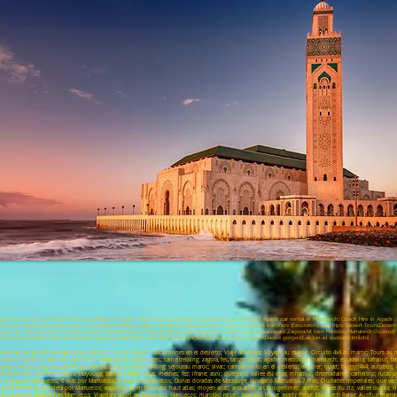
adir 4x4 rental;Car rental in Morocco ;Minibus rental in Morocco; Bus rental in Casablanca ;car rental in Agadir ;car rental in Marrakech; Coach Hire in Agadir 
us Hire in Merzouga; Minibus Hire in Casablanca; Minibus Hire in Essaouira; Minibus Hire in Tafraout; Airport transfers ;Excursions ;Day trips; Desert Tours;Des
ujda ;Fes ;Meknes ;Fez ;Volubilis ;Ifrane ;Errachidia ;Erfoud ;Rissani;Merzouga;Tinghir;Boumalen dades;Ouarzazate;Zagora;Ait ben Haddou;Marrakech;Ouzoud W
egzira beach ;Sidi ifni ;Goulmim;Tarfaya;Laayoune;Dakhla;Erg cheebi;Erg Chegaga;Draa Valley;Todra gorges;Dades gorges;Lac bin el ouidane;Imilchil
nes en el desierto de Marruecos; Excursión en el desierto; Excursiones en el desierto; Viaje al Sahara; Voyage au maroc; Circuito 4x4 au maroc; Tours au 
ruecos; minibus; autocar; ubicación; randonnees chamelieres; cameltrekking; zagora, fes, tánger, rabat; agadir; merzouga; marrakech; essaouira; tafraout; t
; cascadas de ouzoud; cascada de agua de ouzoud; toubak; trekking; sejourau maroc; vivac; campamento en el desierto; alquiler; quad; buggy; 4x4; autobús; e
nes de un día; sidi ifni; dakhla; laayoune; saidia; tanger; rabat; meknes; fez; ifrane; asni; ouergane; vallee du draa; mhamid; dromadaires; cameltrip; rutas
os; 8 días por Marruecos; 6 días por Marruecos; 3 días por Marruecos; Dunas doradas de Merzouga; Itinerario Marruecos 7 días; Ciudades Imperiales; que ve
excursiones en bicicleta por Marruecos; excursiones en bicicleta; haut atlas; moyen atlas; anti atlas; ait bougemmez; aremd; vallee du ziz; vallee ourika; vi
de; parapente viaggiare en Marruecos; Viaggiare sicuri en Marruecos, Marruecos; marokko reisen; Marokko Reise; agadir Reise; Marrakech Reise; Ausflug marra