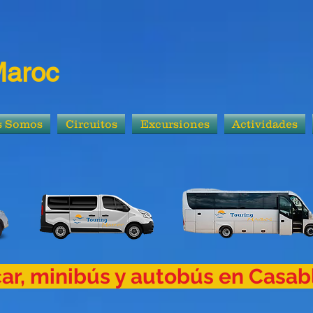
Maroc
s Somos
Circuitos
Excursiones
Actividades
car, minibús y autobús en Casa