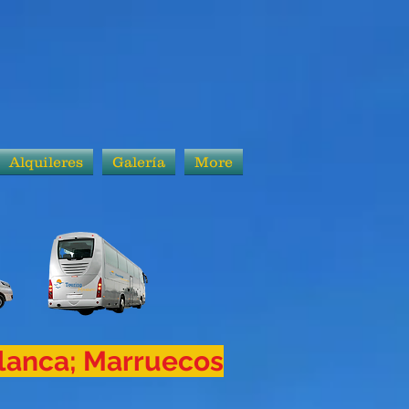
Alquileres
Galería
More
blanca; Marruecos