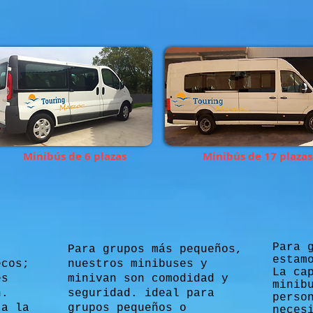
Minibús de 6 plazas
Minibús de 17 plazas
Para 
Para grupos más pequeños,
estam
ecos;
nuestros minibuses y
La ca
es
minivan son comodidad y
minib
n.
seguridad. ideal para
perso
 a la
grupos pequeños o
neces