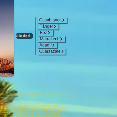
Casablanca
Tánger
Fez
Ciudad :
Marrakech
Agadir
Ouarzazate
; Coach Hire in Marrakech; Coach Hire in Casablanca; Coach Hire in Tangier ; Minibus Hire
ert Camp; Bus;Minibus ;coach;4x4 rental ; Buggy; Quad Rental; Casablanca; El
ater Falls;Ourika valley;Asni;Toubkal;Aremd;Atlas mountain;Essaouira; Safi;El
maroc; Atlas tours; Excursiones en Marrakech; Excursiones en Agadir; Excursiones en
aroudant; chefchaouen; meknes; Casablanca; erfoud; rissani; gargantas del todra;
ntrenador; minibús; lac ben elouidane; plage blanche; playa legzira; valle del paraíso;
 por Marruecos; Viajes a Marruecos; desde Marrakech; desde tanger; desde fes; desde
r en Marruecos; cosas que hacer; cosas que ver y hacer en Marruecos; El dromedario;
site ville; caleches; mezquita; kasbah ait ben haddou; vallee des roses; gorges du
kech; Ausflug agadir; Ausflug tafraout; Ausflug fez; Ausflug essaouira; Wüstenausflug;