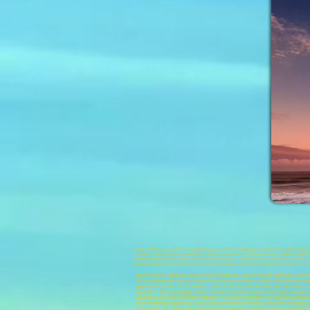
Coach ;Minibus ; Bus Hire in Casablanca ;4x4 rental in Morocco; 4x4 Rental in Marrakech;ag
in Agadir ; Minibus Hire in Marrakech; Minibus rental in Fez; Minibus Hire in Dakhla; Minib
jadida;Mazagan;Rabat;Larache;Asilah;Tangier;Tetouan ;Chefchaouen ; Elhoceima ;Saidia ;O
oualidia;Agadir;Taroudant;Tafraout;Imouzzer;Paradise valley;Massa;Tizit;plage blanche; L
Excursiones en Marruecos; Excursiones en Marruecos; Excursiones en Marruecos; Excursio
Fez; Ouarzazate excursiones; alquiler de autocares marruecos; alquiler de autocares mar
gargantas del dades; ait ben Haddou; valle de telouet; valle del draa; valle de ourika
erg chebbi; tata; erg chegaga; sahara; ciudades imperiales; excursiones; viaje; excursio
casablanca; excursiones; rutas el desierto; 15 días por Marruecos; 10 días por Marruec
khaima berebere; taghazout; surf; massa; avistamiento de aves; excursiones ecológicas; 
todra; quide; Vtt; buggy; velo, esquí, marche; acampar; ubicación voiture, voyage d'étu