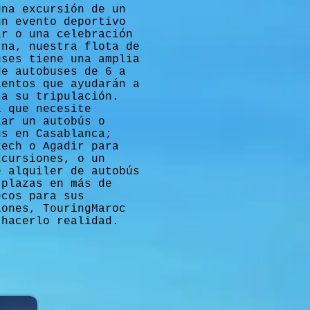
una excursión de un
un evento deportivo
ar o una celebración
rna, nuestra flota de
uses tiene una amplia
de autobuses de 6 a
ientos que ayudarán a
 a su tripulación.
a que necesite
lar un autobús o
ús en Casablanca;
kech o Agadir para
xcursiones, o un
e alquiler de autobús
 plazas en más de
ecos para sus
iones, TouringMaroc
 hacerlo realidad.