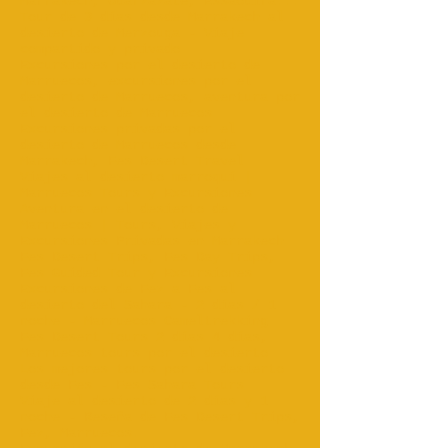
Marrakech, Ouarzazate, Essaouira...
Tour de 3 días desde Marrakech al
desierto de Merzouga - Viaje
compartido y privado
Excursiones por el desierto de
Marruecos, excursiones por el
desierto de Marruecos, aventura por
el desierto de Marruecos
Excursiones privadas por el
desierto de Marruecos desde
Marrakech, Fes Desert Travel
Viajes al desierto marroquí |
Marruecos Tours y Excursiones
Aventura en el desierto de
Marruecos | Tours, Viajes y
Excursiones Privadas en Marrakech
Fes Desert Trips, Fes Day Trips,
Fes Guided Tour y Excursiones
Excursiones de Fez a Fes al
desierto del Sahara - 2 días / 1
noche - Marruecos Cameltrekking
Fes Desert Tours 2 días 4 días,
Marruecos tours por el desierto
Los mejores tours por el desierto
desde Fes - Fes Sahara Tours
Viaje al desierto de 2 días y 1
noche - Reseña de Fes Desert Trips,
Fez, Marruecos.