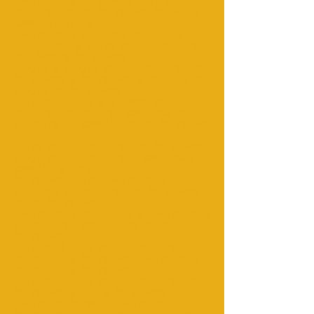
Excursión a Marruecos Tour por el
desierto desde Marrakech Merzouga
Camel Trekking
Excursiones privadas de un día en
Ouarzazate y tours por el desierto
del Sahara Marruecos
Viajes y viajes por el desierto de
Marruecos y Marrakech | Agencia de
viajes de Marruecos
Tour de 2 días y 1 noche por el
desierto de Zagora: caminata de
aventura en camello desde Marrakech
...
Tours por el desierto de Marruecos:
viaje por el desierto, caminatas en
camello y safari
Marrakech Tours-Excursiones
privadas al desierto de Marruecos
desde Marrakech
Excursiones de un día y excursiones
al desierto con salida desde
Marrakech
Tour de 3 días por el desierto
desde Fez a Marrakech,Excursiones
desde Fez a Marrakech
Tour de 4 días por el desierto de
Marrakech a Fez | Marruecos
Excursion Maroc : Excursion