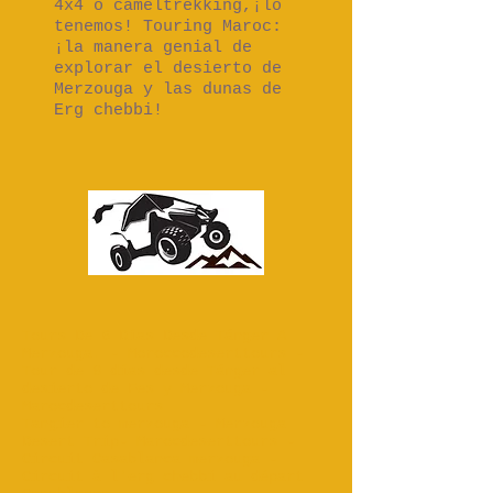
4x4 o cameltrekking,¡lo
tenemos! Touring Maroc:
¡la manera genial de
explorar el desierto de
Merzouga y las dunas de
Erg chebbi!
Tours De 6 Días Desde Tánger A
Merzouga. - Moroccodeserttours -
Tour de 8 días desde Tánger al
desierto de Fes y Merzouga -
Marocdeserttours
Tangier to merzouga - Merzouga
Desert Trip- Marocdeserttours -
Circuit Casablanca merzouga -
Circuit à l'erg chebbi au départ