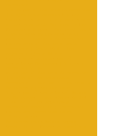
Marrakech - Excursiones de un día a
Marrakech
Viajes por el desierto de Marruecos
| Viajes desde Marrakech y Fez‎
Excursiones de un día y excursiones
al desierto desde Marrakech y Fez |
Privados y Grupos
-Marrakech tours
y vacaciones excursiones de un día
para ver | desierto de marrakech
Excursiones al desierto desde
Marrakech | Desde 90 € | Los
mejores viajes a Sáhara‎
-
Excursiones privadas por el
desierto de Marruecos | Viajes a
Marrakech y Fez‎
Rutas por el desierto de Marrakech
| Viajes al desierto desde
Marrakech
-Tour por el desierto de
Marruecos y cosas que hacer
Viajes por el desierto del Sahara
en Marruecos | Excursiones de 3/4
días por el desierto desde...
Marrakech Desert Trip ,Marrakech
Excursions ,Marruecos Tours
,Circuito 4x4 .
Marruecos Tours,Sahara zagora
Desert Trip - Paseos en camello y
campamentos