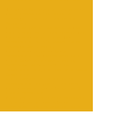
Marrakech a Fez - Marruecos Camel
...
4 días de Marrakech al desierto de
Fez a través de las dunas de
Merzouga - Tour del desierto a
Marrakech ...
Excursión por el desierto de Fes,
Excursiones por el desierto de Fez,
Excursiones de un día en Fes
Marrakech a Fez vía Desert Tours –
Merzouga Camltrekking
Excursiones privadas desde
Marrakech o Fez Excursiones de un
día a Casablanca cameltrekking
Marruecos Tours a partir de
Casablanca, viaje al desierto desde
Casablanca..
Viaje compartido de 3 días de
Marrakech a Fez por el desierto
Excursiones al desierto de Fez 3
días a Marrakech
Rutas por el desierto de Marrakech
| Viajes por el desierto de
Marruecos | Excursiones de Fez a
Marrakech
Viajes por el desierto del Sahara
en Marruecos | Excursiones de 3/4
días por el desierto desde Fes...