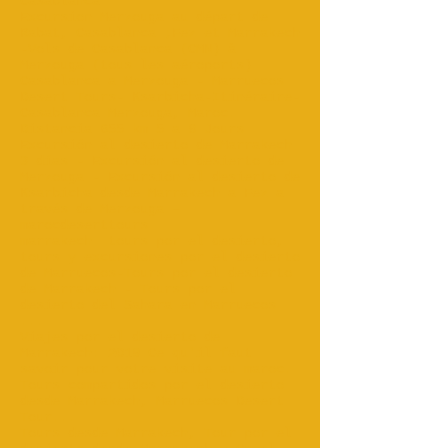
Casablanca
Excursion Merzouga au départ de
Rabat, Casablanca ;Fez et Marrakech
-Vols de Casablanca (CMN) à
Merzouga (tous les aéroports)
Casablanca a Merzouga - Marruecos
Desert Tours- Ksarbicha-Itinéraire-
Casablanca Merzouga, Maroc.
Distancia 655 km 5 a 8 Jours
Excursión al desierto de Marrakech
3 días - Excursión al desierto de
Merzouga - Excursión al desierto de
Ksarbicha desde Marrakech a Fez a
través de Merzouga –
marocdeserttours
marrakech
tours por el desierto,
tours y excursiones por el desierto
de Marruecos-Tours por el desierto
de Marrakech - Tours por el
desierto del Sahara en Marruecos
...
Viajes por el desierto de
Marrakech: 2019 Ce qu'il faut
savoir pour votre visite au maroc.
Tours compartidos por el desierto
desde Marrakech, Marruecos Desert
Tour...
Tours desde Marrakech, Tour por el