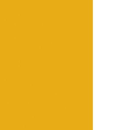
Excursión al desierto de Marrakech
a Fez a través de las dunas de
Merzouga en 3 días
Rutas por el desierto de Marrakech
y Fez...
Viaje de 2 días por el desierto
desde Fes a Marrakech - Fes,
Marruecos | touringmaroc
Viaje al desierto de Fez | Las
mejores actividades y visitas‎
Tour de 3 días por el desierto
desde Fez a Marrakech - Excursiones
de un día a Marrakech
Rutas por el desierto de Marruecos,
Rutas privadas desde Marrakech -
Fez - Casablanca
Fes Desert Tours, los mejores
paquetes turísticos del desierto de
Marruecos, paseos en camello
Excursión de un día a Chefchaouen
desde Fes Excursiones y Fes Desert
Tours.
Traslados privados al aeropuerto de
Fez Marruecos excursiones y
excursiones de un día al desierto
Excursiones por el desierto de Fez
en Marruecos, excursiones en
camello por Marruecos desde Fez.