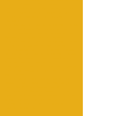
Tour 4x4 Marrakech a Fez Desierto 3
días | Rissani, Marruecos
Tour de 3 días de Marrakech a Fez
por el desierto a través de las
dunas del Sahara - € 150 por
persona
Viajes por el desierto de Marruecos
| Viajes desde Marrakech y Fez‎
Excursiones al desierto desde Fez –
Merzouga; Experiencia Zagora
Viajes por el desierto de Marruecos
| Tours privados en Marruecos |
Excursiones de un día a Marruecos
Rutas por el desierto de Marruecos
desde Marrakech, Fez, Casablanca,
Viajes por el desierto...
Fes Desert tours 3 dias,Tour desde
fez a Merzouga 3 dias,Tour en
marruecos...
Viaje de 3 días desde Fes a Fes
Desert Tour Camel Trek Merzouga
Tour De 4 Días Desde Fez A
Marrakech Y Sahara Desert Trips
Desierto Viajes Marruecos | Viajes
a Marruecos | Rutas por el desierto
de Marrakech | Excursiones al
desierto de Fez..
Marruecos Desert Tours - Viajes de