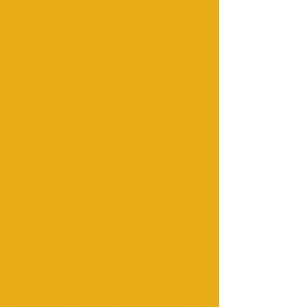
desierto desde Marrakech y Camel
Trek king...
- Rutas por el
desierto de Marrakech | bajo costo,
alto valor‎
Excursiones por el desierto de
Marrakech (Fez) - 2022 Todo lo que
necesitas saber...
-Aventura en el
desierto de Marruecos | Tours,
viajes y excursiones privados en
Marrakech- Tour por el desierto de
Marrakech 3 días 89 € - Viaje por
el desierto de Merzouga
Rutas por el desierto de Marruecos
desde Marrakech
-Excursiones
privadas y en grupos pequeños por
el desierto del Sahara en Marruecos
desde Marrakech...
Marrakech Desert Trips - Tour de 4
días por el desierto del Sahara en
Marruecos desde Marrakech
Marrakech a Zagora 2 días 1 noche
Desierto Tour - Marrakech Desert
Tours | Viajes por el desierto de
Marruecos | Excursiones de Fez a
Marrakech
Excursión al desierto de Merzouga
desde Marrakech - Excursión de 3
días al desierto desde Fez a