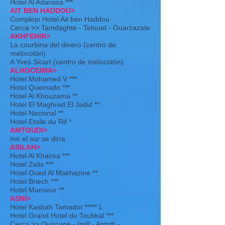
Hotel Al Adarissa ***
AIT BEN HADDOU>
Complejo Hotel Ait ben Haddou
Cerca >> Tamdaghte - Telouet - Ouarzazate
AKHFENIR>
La courbina del dinero (centro de
melocotón)
A Yves Sicart (centro de melocotón)
ALHOCEIMA>
Hotel Mohamed V ***
Hotel Quemado ***
Hotel Al Khouzama **
Hotel El Maghred El Jadid **
Hotel Nacional **
Hotel Etoile du Rif *
AMTOUDI>
Inn el sur se diría
ASILAH>
Hotel Al Khaima ***
Hotel Zelis ***
Hotel Oued Al Makhazine **
Hotel Briech ***
Hotel Mansour **
ASNI>
Hotel Kasbah Tamadot ***** L
Hotel Grand Hotel du Toubkal ***
Cerca >> Ouirgane - Imlil - Armdt -