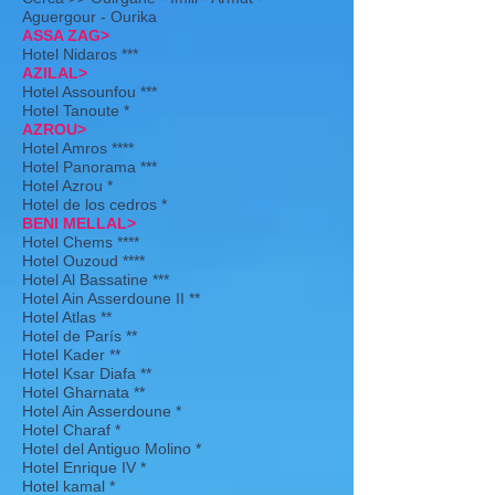
Aguergour - Ourika
ASSA ZAG>
Hotel Nidaros ***
AZILAL>
Hotel Assounfou ***
Hotel Tanoute *
AZROU>
Hotel Amros ****
Hotel Panorama ***
Hotel Azrou *
Hotel de los cedros *
BENI MELLAL>
Hotel Chems ****
Hotel Ouzoud ****
Hotel Al Bassatine ***
Hotel Ain Asserdoune II **
Hotel Atlas **
Hotel de París **
Hotel Kader **
Hotel Ksar Diafa **
Hotel Gharnata **
Hotel Ain Asserdoune *
Hotel Charaf *
Hotel del Antiguo Molino *
Hotel Enrique IV *
Hotel kamal *