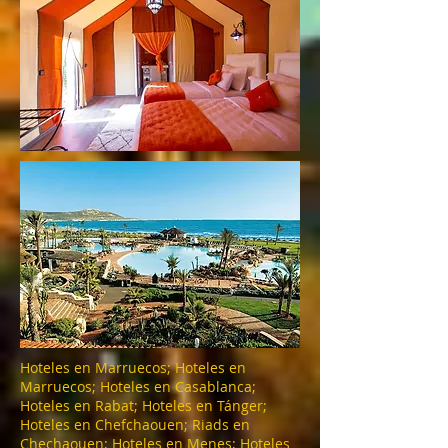
Hoteles en Marruecos; Hoteles en
Marruecos; Hoteles en Casablanca;
Hoteles en Rabat; Hoteles en Tánger;
Hoteles en Chefchaouen; Riads en
Chechaouen; Hoteles en Menes; Hoteles