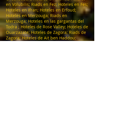
en Volubilis; Riads en Fez; Hoteles en Fes;
Hoteles en Ifran; Hoteles en Erfoud;
Hoteles en Merzouga; Riads en
Merzouga; Hoteles en las gargantas del
Todra ; Hoteles de Rose Valley; Hoteles de
Ouarzazate; Hoteles de Zagora; Riads de
Zagora; Hoteles de Ait ben Haddou;
Hoteles de Marrakech; Riads de
Marrakech; Riad en Marrakech; Hoteles
de Essaouira; Riads en Essaouira; Hoteles
de Agadir; Hoteles de Taroudant; Riad en
Taroudant; Hoteles de Tafraout; Amtoudi
Hoteles; Hoteles de Legzira; Hoteles de
Sidi Ifni; Hoteles de Dakhla; Hoteles de
Laayoune; Hoteles de Tata; Hoteles de
Oualidia; Hoteles de Eljadida; Hoteles de
Saidia; Hoteles de Oujda; Merzouga
Bivouac; Agadir Bivouac; Zagora bivouac;
Desert Camp; Merzouga Accommodation;
Agadir Accommodation; Marrakech
Accommodation ; Alojamiento en
Ouarzazate; Riads Tafraout; Hoteles
Agd'z.