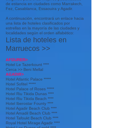
de estancia en ciudades como Marrakech,
Fez, Casablanca, Essaouira y Agadir.
A continuación, encontrará un enlace hacia
una lista de hoteles clasificados por
estrellas en la mayoría de las ciudades y
localidades según el orden alfabético:
Lista de hoteles en
Marruecos >>
AFOURER>
Hotel Le Tazerkount ****
Cerca >> Beni Mellal
AGADIR>
Hotel Atlantic Palace *****
Hotel Sofitel *****
Hotel Palace of Roses *****
Hotel Riu Tikida Dunas ****
Hotel Riu Tikida Beach ****
Hotel Iberostar Founty ****
Hotel Agadir Beach Club ****
Hotel Amadil Beach Club ****
Hotel Tafoukt Beach Club ****
Royal Hotel Mirage Agadir ****
Hotel Les Dunes of gold ****