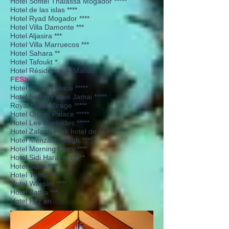
Hotel Sofitel Thalassa Mogador *****
Hotel de las islas ****
Hotel Ryad Mogador ****
Hotel Villa Damonte ***
Hotel Aljasira ***
Hotel Villa Marruecos ***
Hotel Sahara **
Hotel Tafoukt *
Hotel Résidence Al Mahdi
FES>
Hotel Jnane Palace *****
Hotel Sofitel Palais Jamai *****
Royal Hotel Mirage *****
Hotel Crown Palace *****
Hotel Les Merinides *****
Hotel Zalagh Park hotel de lujo *****
Hotel Menzah Zalagh ****
Hotel Morning Glory ****
Hotel Sidi Harazem ****
Hotel Sofía ****
Hotel Tghat ****
Hotel Wassim ****
Hotel Batha ***
Hotel Fez en ...