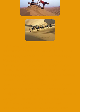
Incentivos de Merzouga, eventos de
Marruecos, hoteles de Merzouga, riads de
Merzouga; Viajes de incentivo Merzouga,
Merzouga Teambuilding, Merzouga;
Marrakech ;; Agadir; Casablanca; El jadida;
Rabat; Tánger; Chefchaouen; Fez; Erfoud;
Merzouga; Zagora; Ouarzazate; Marrakech;
Essaouira; Agadir, Dakhla, El Aaiún;
Reuniones, Incentivos, Congresos, Eventos;
conferencia; seminarios; Formación de
equipos; Deshierbe, lunas de miel; Incentivo
de Agadir; Incentivos de Marrakech;
Incentivos de Merzouga; Team Building
Merzouga; Team Building Agadir; Team