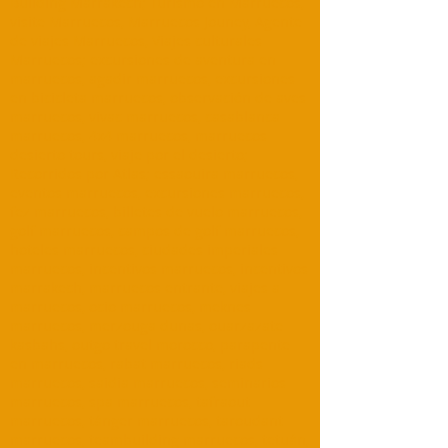
Building Marrakech; Turismo en Marruecos,
visite Marruecos, Marruecos Jouney, Agente
de viajes Marruecos, Viajes culturales
Marruecos; excursiones de aventura en
marruecos, agadir marruecos, excursiones
en bicicleta marruecos, observación de aves
marruecos, vivac marruecos, casablanca
marruecos, 4x4 marruecos, marruecos
desierto tours, viaje por el desierto;
Recorridos por Atlas; essaouira marruecos,
eventos marruecos, excursiones marruecos,
fez marruecos, billetes de vuelo marruecos,
golf marruecos, campos de golf marruecos,
hoteles marruecos, ciudades imperiales
marruecos, incentivos marruecos, incentivos
marrakech, marruecos entrante, viajes a
marruecos, ocio marruecos, meknes
marruecos, merzouga dunas, ouarzazate
kasbahs, outgo travel morocco, parapente
en marruecos, rabat marruecos, riads
marruecos, saidia marruecos, seminarios
marruecos, spa marruecos, tafraout
marruecos, tánger marruecos, taroudant
marruecos, teambuilding marruecos, tetuán,