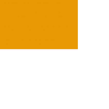
thalassoan, turismo funcionamiento
marruecos, viajes marruecos, merzouga
marruecos; zagora Marruecos, Sahara
marruecos; Alquiler de autocares; Alquiler
de minibuses; Alquiler de autobuses;
Alquiler de coches en Marruecos; Alquiler
de autocares en Agadir; Alquiler de
autocares en marrakech; Alquiler de
autocares en Casablanca; Alquiler de
autocares en Tánger; Alquiler de minibús en
Agadir; Alquiler de minibús en Marrakech;
Alquiler de minibús en Dakhla; Alquiler de
minibús en Merzouga; Alquiler de
microbuses en Casablanca; Alquiler de
minibús en Essaouira; Alquiler de
microbuses en Tafraout; Traslados al
aeropuerto; Excursiones; Paseos en camello;
Campamento en el desierto; Erg chebbi;
Excursiones de un día; Tours por el desierto.
TOURING MAROC
Marrakech
Dirección: 0220 BIS Avenue Mohamed V-Guéliz-
Marrakech