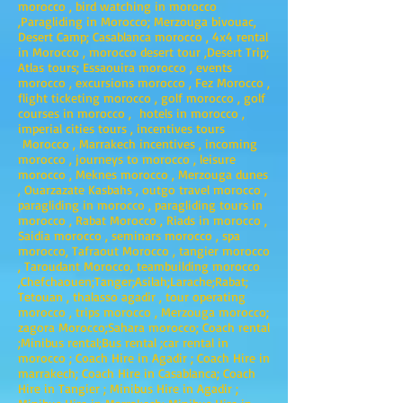
morocco , bird watching in morocco
,Paragliding in Morocco; Merzouga bivouac,
Desert Camp; Casablanca morocco , 4x4 rental
in Morocco , morocco desert tour ,Desert Trip;
Atlas tours; Essaouira morocco , events
morocco , excursions morocco , Fez Morocco ,
flight ticketing morocco , golf morocco , golf
courses in morocco , hotels in morocco ,
imperial cities tours , incentives tours
Morocco , Marrakech incentives , incoming
morocco , journeys to morocco , leisure
morocco , Meknes morocco , Merzouga dunes
, Ouarzazate Kasbahs , outgo travel morocco ,
paragliding in morocco , paragliding tours in
morocco , Rabat Morocco , Riads in morocco ,
Saidia morocco , seminars morocco , spa
morocco, Tafraout Morocco , tangier morocco
, Taroudant Morocco, teambuilding morocco
,Chefchaouen;Tanger;Asilah;Larache;Rabat;
Tetouan , thalasso agadir , tour operating
morocco , trips morocco , Merzouga morocco;
zagora Morocco;Sahara morocco; Coach rental
;Minibus rental;Bus rental ;car rental in
morocco ; Coach Hire in Agadir ; Coach Hire in
marrakech; Coach Hire in Casablanca; Coach
Hire in Tangier ; Minibus Hire in Agadir ;