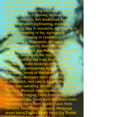
south Morocco, trail Morocco, safari desert
Morocco, Desert trekking Morocco, trekking
atlas Morocco, trekking morocco, morocco
trekking, Morocco Journey, discover morocco,
travel to morocco, 4x4 landcruiser Agadir
cruise, Marrakech sightseeing, essaouira
sightseeing, stay in essoauira, sightseeing in
Rabat, sightseeing in fez, sightseeing
Meknes, sightseeing in Casablanca,
sightseeing in Ouarzazate, discovery Agadir,
4x4 circuit Marrakech, tours Marrakech,
journey Marrakech, trip Marrakech, Marrakech
day trips, Ouarzazate day trip , Agadir day
trips , Marrakech day trips, book hotel in
Marrakech, hotel bookings in Marrakech,
booking accommodation Agadir, find hotel
Marrakech, hotels of Marrakech, tours in
Marrakech, discovery tours morocco, rent car
in Marrakech, rent cars in Agadir, Moroccan
tours, tour operating morocco, tour operator
morocco, Morocco travel agency, travel agent;
Tours from Tangier; Tours from Rabat; Tours
from Casablanca; Tours from Fez; Tours from
Marrakech; Tours from Agadir; Tours from
Tafraout; Tours from Essaouira; Merzouga
desert tours; Zagora desert tours; Erg Chebbi;
Erg Chegaga;Tata;Ighrem;Ait