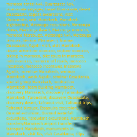
morocco rental 4x4, Ouarzazate 4x4,
ouarzazate voyages, travel Ouarzazate, desert
Ouarzazate, zagora excursions, visit
Ouarzazate, visit Marrakech, Marrakech
sightseeing, Merzouga excursions, Merzouga
dunes, Merzouga desert, Merzouga morocco,
morocco Merzouga, Merzouga 4x4, Merzouga
bivouac, bivouac Marrakech, bivouac
Ouarzazate, Agadir visit, visit Marrakech,
desert adventure morocco, explore morocco,
biking in morocco, bike tours in morocco,
mtb morocco, morocco off roads, morocco
incentive, morocco incentives, incentive
Agadir, incentive Marrakech, seminar
Marrakech, week Agadir, seminar Casablanca,
special group Marrakech, motivation
Marrakech, team building Marrakech,
discovery Marrakech, discovery Taroudant,
Marrakech, Taroudant, discovery Ouarzazate,
discovery desert, Tafraout visit, Tafraout trips,
Tafraout bivouac, Essaouira excursion,
Ouzoud excursion, Ouzoud waterfall
excursions, Taroudant excursions, Marrakech
transfers;Marrakech airport transfer ,
transport Marrakech, monuments in
Marrakech, visit fes, visit Casablanca, trips