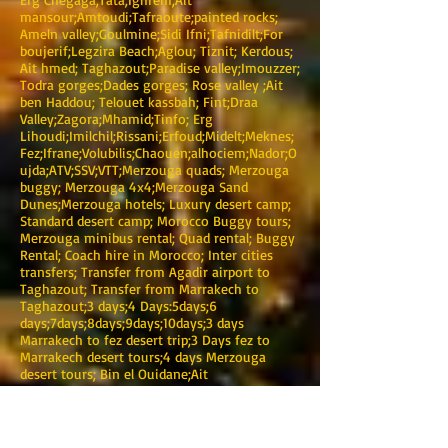
mansour;Amtoudi;Tafraoute;painted rocks;
Ameln valley;Goulmine;Sidi Ifni;Tafnidilt;For
boujerif;Legzira Beach;Aglou; Tiznit; Kerdous;
Ait hmed; Taghazout;Paradise valley;Imouzzer;
Todra gorges;Dades gorges; Rose valley ;Ait
ben Haddou; Telouet kassbah; Fint;Draa
Valley;Zagora;Mhamid;Tinfo; Erg
Lihoudi;Imilchil;Rissani;Erfoud;Midelt;Meknes;
Fez;Ifrane;Volubilis;Chaouen;alhociem;Nador;O
ujda;ATV;SSV;VTT;Merzouga quads; Merzouga
buggy; Merzouga 4x4;Merzouga Sand
Dunes;Merzouga hotels; Luxury desert camp;
Standard desert camp; Morocco Buggy tours;
Merzouga minibus rental; Quad rental; Buggy
Rental; Coach hire in Morocco; Inter cities
transfers; Transfer from Agadir airport to
Taghazout; Transfer from Marrakech to
Taghazout;3 days;4 Days:5days;6
days;7days;8days;9days;10days;3 days
Marrakech to fez desert trip;3 Days fez to
Marrakech desert tours;4 days Merzouga
desert tours; Bin el Ouidane;Ait
bouguemez;Ouzoud Waterfall; Al
jadida;Mazagan;Casablanca
airport;Transfer;Bus;Minibus.Coach;Minivan;Au
tobus;4x4;Location