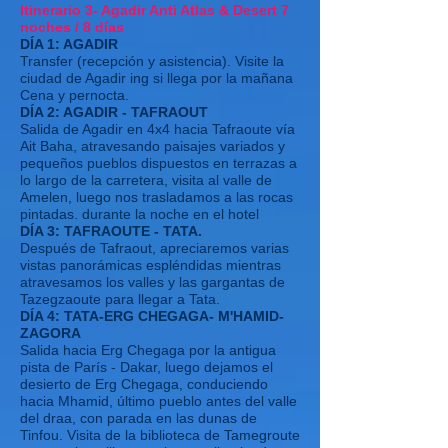
Itinerario 3- Agadir Anti Atlas & Desert 7
noches / 8 días
DÍA 1: AGADIR
Transfer (recepción y asistencia). Visite la
ciudad de Agadir ing si llega por la mañana
Cena y pernocta.
DÍA 2: AGADIR - TAFRAOUT
Salida de Agadir en 4x4 hacia Tafraoute vía
Ait Baha, atravesando paisajes variados y
pequeños pueblos dispuestos en terrazas a
lo largo de la carretera, visita al valle de
Amelen, luego nos trasladamos a las rocas
pintadas. durante la noche en el hotel
DÍA 3: TAFRAOUTE - TATA.
Después de Tafraout, apreciaremos varias
vistas panorámicas espléndidas mientras
atravesamos los valles y las gargantas de
Tazegzaoute para llegar a Tata.
DÍA 4: TATA-ERG CHEGAGA- M'HAMID-
ZAGORA
Salida hacia Erg Chegaga por la antigua
pista de París - Dakar, luego dejamos el
desierto de Erg Chegaga, conduciendo
hacia Mhamid, último pueblo antes del valle
del draa, con parada en las dunas de
Tinfou. Visita de la biblioteca de Tamegroute