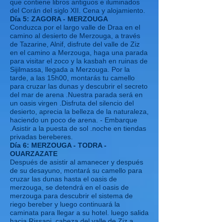
que contiene libros antiguos e iluminados
del Corán del siglo XII. Cena y alojamiento.
Día 5: ZAGORA - MERZOUGA
Conduzca por el largo valle de Draa en el
camino al desierto de Merzouga, a través
de Tazarine, Alnif, disfrute del valle de Ziz
en el camino a Merzouga, haga una parada
para visitar el zoco y la kasbah en ruinas de
Sijilmassa, llegada a Merzouga. Por la
tarde, a las 15h00, montarás tu camello
para cruzar las dunas y descubrir el secreto
del mar de arena .Nuestra parada será en
un oasis virgen .Disfruta del silencio del
desierto, aprecia la belleza de la naturaleza,
haciendo un poco de arena. - Embarque
.Asistir a la puesta de sol .noche en tiendas
privadas bereberes.
Día 6: MERZOUGA - TODRA -
OUARZAZATE
Después de asistir al amanecer y después
de su desayuno, montará su camello para
cruzar las dunas hasta el oasis de
merzouga, se detendrá en el oasis de
merzouga para descubrir el sistema de
riego bereber y luego continuará la
caminata para llegar a su hotel. luego salida
hacia Rissani, cabeza del valle de Ziz a