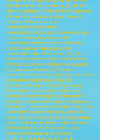
Minibus Hire in Marrakech; Minibus Hire in
Dakhla; Minibus Hire in Merzouga; Minibus
Hire in Casablanca; Minibus Hire in Essaouira;
Minibus Hire in Tafraout; Agadir Airport
transfers ;Marrakech airport
transfers;Casablanca airport
transfers;Errachidia airport transfers;Tangier
airport transfers;Essaouira airport
transfers;Ouarzazate airport transfers;Fez
airport transfers; Merzouga airport
transfers;Marrakech Excursions ;Day trips;
Desert Tours;Morocco travel, 4x4 Morocco,
Morocco circuit, 4x4 Marrakech, 4x4 agadir,
4x4 excursion Marrakech, Marrakech
excursion, ourika valley, Agafay desert ; Asni
;Toubkal;Marrakech hotel, hotels of
Marrakech, Marrakech hotels, Marrakech
Riads, Marrakech riad, Marrakech hostel,
Marrakech accommodation , restaurant in
Marrakech, residence Marrakech, habitaccion
Marrakech, accommodation Marrakech, stays
Marrakech, morocco discovery, Moroccan
tours, morocco trips, trips to morocco, desert
morocco, Moroccan desert, beach morocco,
Moroccan beach, morocco nature, atlas
morocco, Moroccan atlas, morocco
excursions, morocco 4x4 excursions,