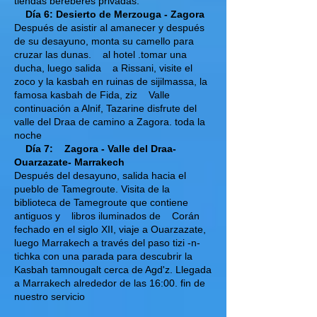
tiendas bereberes privadas.
Día 6: Desierto de Merzouga - Zagora
​
Después de asistir al amanecer y después
de su desayuno, monta su camello para
cruzar las dunas.
al hotel .tomar una
ducha, luego salida
a Rissani, visite el
zoco y la kasbah en ruinas de sijilmassa, la
famosa kasbah de Fida, ziz
Valle
continuación a Alnif, Tazarine disfrute del
valle del Draa de camino a Zagora. toda la
noche
Día 7:
Zagora - Valle del Draa-
Ouarzazate- Marrakech
Después del desayuno, salida hacia el
pueblo de Tamegroute. Visita de la
biblioteca de Tamegroute que contiene
antiguos y
libros iluminados de
Corán
fechado en el siglo XII, viaje a Ouarzazate,
luego Marrakech a través del paso tizi -n-
tichka con una parada para descubrir la
Kasbah tamnougalt cerca de Agd'z. Llegada
a Marrakech alrededor de las 16:00. fin de
nuestro servicio