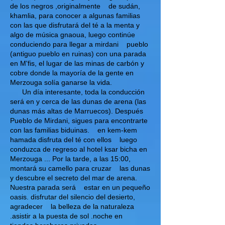
de los negros ,originalmente
de sudán,
khamlia, para conocer a algunas familias
con las que disfrutará del té a la menta y
algo de música gnaoua, luego continúe
conduciendo para llegar a mirdani
pueblo
(antiguo pueblo en ruinas) con una parada
en M'fis, el lugar de las minas de carbón y
cobre donde la mayoría de la gente en
Merzouga solía ganarse la vida.
Un día interesante, toda la conducción
será en y cerca de las dunas de arena (las
dunas más altas de Marruecos). Después
Pueblo de Mirdani, sigues para encontrarte
con las familias biduinas.
en kem-kem
hamada disfruta del té con ellos
luego
conduzca de regreso al hotel ksar bicha en
Merzouga ... Por la tarde, a las 15:00,
montará su camello para cruzar
las dunas
y descubre el secreto del mar de arena.
Nuestra parada será
estar en un pequeño
oasis. disfrutar del silencio del desierto,
agradecer
la belleza de la naturaleza
.asistir a la puesta de sol .noche en