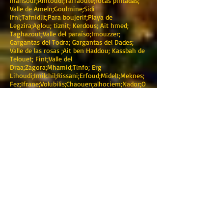
mansour;Amtoudi;Tafraoute;rocas pintadas;
Valle de Ameln;Goulmine;Sidi
Ifni;Tafnidilt;Para boujerif;Playa de
Legzira;Aglou; tiznit; Kerdous; Ait hmed;
Taghazout;Valle del paraíso;Imouzzer;
Gargantas del Todra; Gargantas del Dades;
Valle de las rosas ;Ait ben Haddou; Kassbah de
Telouet; Fint;Valle del
Draa;Zagora;Mhamid;Tinfo; Erg
Lihoudi;Imilchil;Rissani;Erfoud;Midelt;Meknes;
Fez;Ifrane;Volubilis;Chaouen;alhociem;Nador;O
ujda;ATV;SSV;VTT;Merzouga quads; buggy
Merzouga; Merzouga 4x4; Dunas de arena de
Merzouga; Hoteles de Merzouga;
Campamento de lujo en el desierto;
Campamento estándar del desierto;
Excursiones en buggy por Marruecos; Alquiler
de minibuses Merzouga; Alquiler de quads;
Alquiler de buggy; Alquiler de autocares en
Marruecos; Traslados entre ciudades; Traslado
desde el aeropuerto de Agadir a Taghazout;
Traslado de Marrakech a Taghazout;3 días;4
días:5 días;6 días;7 días;8 días;9 días;10 días;3
días de viaje por el desierto de Marrakech a
Fez;3 días de viaje por el desierto de Fez a
Marrakech;4 días de viaje por el desierto de
Merzouga; Bin el Ouidane;Ait