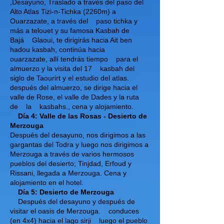
,Desayuno, Traslado a través del paso del
Alto Atlas Tizi-n-Tichka (2260m) a
Ouarzazate, a través del
paso tichka y
más a telouet y su famosa Kasbah de
Bajá
Glaoui, te dirigirás hacia Ait ben
hadou kasbah, continúa hacia
ouarzazate, allí tendrás tiempo
para el
almuerzo y la visita del 17
kasbah del
siglo de Taourirt y el estudio del atlas.
después del almuerzo, se dirige hacia el
valle de Rose, el valle de Dades y la ruta
de
la
kasbahs., cena y alojamiento.
Día 4: Valle de las Rosas - Desierto de
Merzouga
Después del desayuno, nos dirigimos a las
gargantas del Todra y luego nos dirigimos a
Merzouga a través de varios hermosos
pueblos del desierto; Tinjdad, Erfoud y
Rissani, llegada a Merzouga. Cena y
alojamiento en el hotel.
Día 5: Desierto de Merzouga
Después del desayuno y después de
visitar el oasis de Merzouga.
conduces
(en 4x4) hacia el lago sirji
luego el pueblo