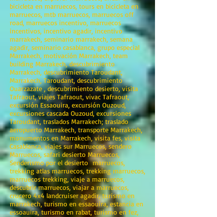
bicicleta en marruecos, tours en bicicleta en
marruecos, mtb marruecos, marruecos off
road, marruecos incentivo, marruecos
incentivos, incentivo agadir, incentivo
marrakech, seminario marrakech, semana
agadir, seminario casablanca, grupo especial
Marrakech, motivación Marrakech, team
building Marrakech, descubrimiento
Marrakech, descubrimiento Taroudant,
Marrakech, Taroudant, descubrimiento
Ouarzazate , descubrimiento desierto, visita
Tafraout, viajes Tafraout, vivac Tafraout,
excursión Essaouira, excursión Ouzoud,
excursiones cascada Ouzoud, excursiones
Taroudant, traslados Marrakech; traslado
aeropuerto Marrakech, transporte Marrakech,
monumentos en Marrakech, visita fes, visita
Casablanca, viajes sur Marruecos, sendero
Marruecos, safari desierto Marruecos,
Senderismo por el desierto marruecos,
trekking atlas marruecos, trekking marruecos,
marruecos trekking, viaje a marruecos,
descubrir marruecos, viajar a marruecos,
crucero 4x4 landcruiser agadir, turismo en
marrakech, turismo en essaouira, estancia en
essoauira, turismo en rabat, turismo en fez,