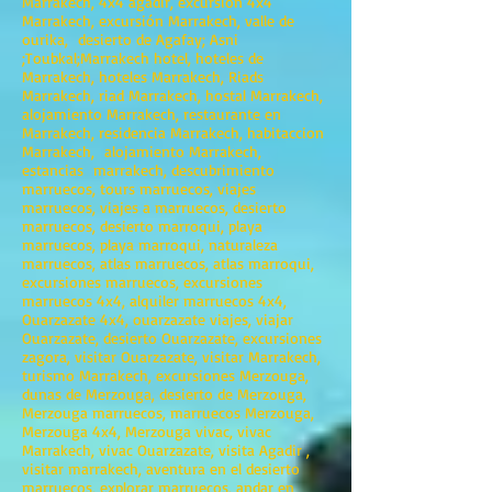
Marrakech, 4x4 agadir, excursión 4x4
Marrakech, excursión Marrakech, valle de
ourika, desierto de Agafay; Asni
;Toubkal;Marrakech hotel, hoteles de
Marrakech, hoteles Marrakech, Riads
Marrakech, riad Marrakech, hostal Marrakech,
alojamiento Marrakech, restaurante en
Marrakech, residencia Marrakech, habitaccion
Marrakech, alojamiento Marrakech,
estancias marrakech, descubrimiento
marruecos, tours marruecos, viajes
marruecos, viajes a marruecos, desierto
marruecos, desierto marroqui, playa
marruecos, playa marroqui, naturaleza
marruecos, atlas marruecos, atlas marroqui,
excursiones marruecos, excursiones
marruecos 4x4, alquiler marruecos 4x4,
Ouarzazate 4x4, ouarzazate viajes, viajar
Ouarzazate, desierto Ouarzazate, excursiones
zagora, visitar Ouarzazate, visitar Marrakech,
turismo Marrakech, excursiones Merzouga,
dunas de Merzouga, desierto de Merzouga,
Merzouga marruecos, marruecos Merzouga,
Merzouga 4x4, Merzouga vivac, vivac
Marrakech, vivac Ouarzazate, visita Agadir ,
visitar marrakech, aventura en el desierto
marruecos, explorar marruecos, andar en