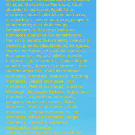
Viajes por el desierto de Marruecos; Tours
alrededor de marruecos; Agadir Tours
marruecos, tours en bicicleta en marruecos,
observación de aves en marruecos, parapente
en marruecos; vivac de Merzouga,
Campamento del Desierto; Casablanca
marruecos, alquiler de 4x4 en marruecos,
tour por el desierto de marruecos, viaje por el
desierto; giras del atlas; Essaouira marruecos ,
eventos marruecos , excursiones marruecos ,
Fez marruecos , venta de billetes de avión
marruecos , golf marruecos , campos de golf
en marruecos , hoteles en marruecos , tours
ciudades imperiales , tours de incentivos
Marruecos , Marrakech incentivos , incoming
marruecos , viajes a marruecos , ocio
marruecos , Meknes marruecos , dunas de
Merzouga , Ouarzazate Kasbahs , outgo travel
marruecos , parapente en marruecos ,
parapente tours en marruecos , Rabat
Marruecos , Riads en marruecos , Saidia
marruecos , seminarios marruecos , spa
marruecos, Tafraout Marruecos , tanger
marruecos , Taroudant Marruecos,
teambuilding marruecos
,Chefchaouen;Tanger;Asilah;Larache;Rabat;