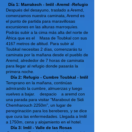
Día 1: Marrakech - Imlil -Aremd -Refugio
Después del desayuno, traslado a Aremd,
comenzamos nuestra caminata, Aremd es
el punto de partida para maravillosas
excursiones en las alturas marroquíes.
Podrás subir a la cima más alta del norte de
África que es el
Masa de Toubkal con sus
4167 metros de altitud. Para subir al
Toubkal necesitas 2 días, comenzarás tu
caminata por la mañana desde el pueblo de
Aremd, alrededor de 7 horas de caminata
para llegar al refugio donde pasarás la
primera noche.
Día 2: Refugio - Cumbre Toubkal - Imlil
Temprano en la mañana, continúas
admirando la cumbre, almuerzas y luego
vuelves a bajar.
despacio
a aremd con
una parada para visitar "Marabout de Sidi
Chemharouch 2250m", un lugar de
peregrinación para los bereberes, y se dice
que cura las enfermedades. Llegada a Imlil
a 1750m, cena y alojamiento en el hotel.
Día 3: Imlil - Valle de las Rosas