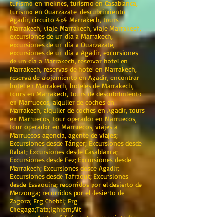
turismo en meknes, turismo en Casablanca,
turismo en Ouarzazate, descubrimiento
Agadir, circuito 4x4 Marrakech, tours
Marrakech, viaje Marrakech, viaje Marrakech,
excursiones de un día a Marrakech,
excursiones de un día a Ouarzazate,
excursiones de un día a Agadir, excursiones
de un día a Marrakech, reservar hotel en
Marrakech, reservas de hotel en Marrakech,
reserva de alojamiento en Agadir, encontrar
hotel en Marrakech, hoteles de Marrakech,
tours en Marrakech, tours de descubrimiento
en Marruecos, alquiler de coches en
Marrakech, alquiler de coches en Agadir, tours
en Marruecos, tour operador en Marruecos,
tour operador en Marruecos, viajes a
Marruecos agencia, agente de viajes;
Excursiones desde Tánger; Excursiones desde
Rabat; Excursiones desde Casablanca;
Excursiones desde Fez; Excursiones desde
Marrakech; Excursiones desde Agadir;
Excursiones desde Tafraout; Excursiones
desde Essaouira; recorridos por el desierto de
Merzouga; recorridos por el desierto de
Zagora; Erg Chebbi; Erg
Chegaga;Tata;Ighrem;Ait